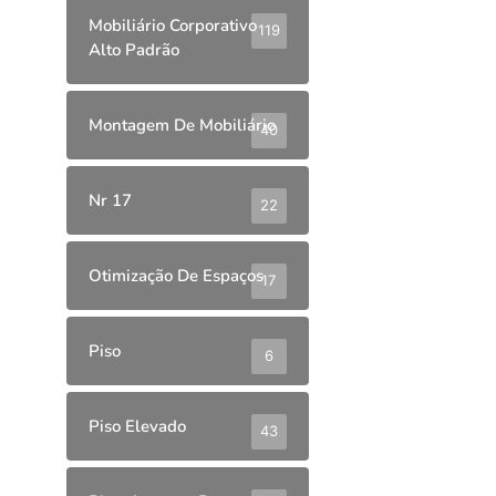
Mobiliário Corporativo
119
Alto Padrão
Montagem De Mobiliário
40
Nr 17
22
Otimização De Espaços
17
Piso
6
Piso Elevado
43