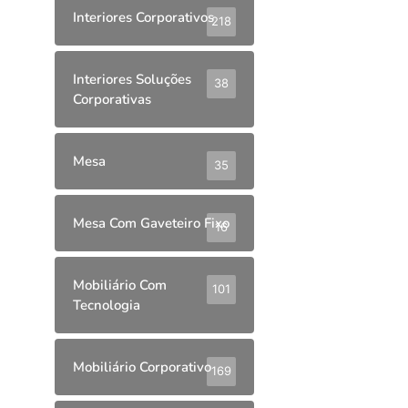
Interiores Corporativos
218
Interiores Soluções
38
Corporativas
Mesa
35
Mesa Com Gaveteiro Fixo
16
Mobiliário Com
101
Tecnologia
Mobiliário Corporativo
169