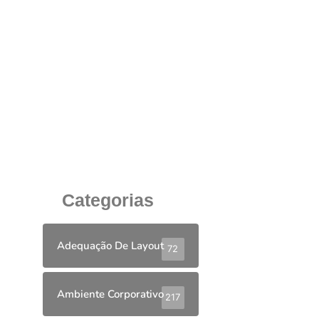
A importância da conectividade nas mesas de
trabalho corporativo
29 de maio de 2025
Categorias
Adequação De Layout
72
Ambiente Corporativo
217