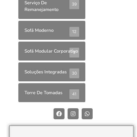
Serviço De
39
Remanejamento
Sofá Moderno
12
Sofá Modular Corporativo
9
Soluções Integradas
30
Torre De Tomadas
41