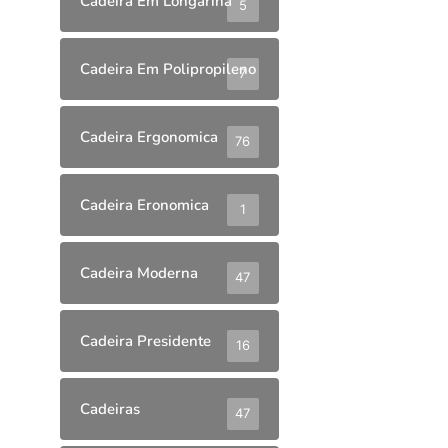
Cadeira Em Longarina
5
Cadeira Em Polipropileno
7
Cadeira Ergonomica
76
Cadeira Eronomica
1
Cadeira Moderna
47
Cadeira Presidente
16
Cadeiras
47