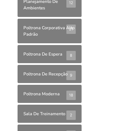
Planejamento De
12
Ambientes
Poltrona Corporativa Alto
21
Padrão
Poltrona De Espera
8
Poltrona De Recepção
9
Poltrona Moderna
18
Sala De Treinamento
2