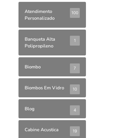
Atendimento
100
Personalizado
Banqueta Alta
1
Polipropileno
Biombo
7
Biombos Em Vidro
10
Blog
4
Cabine Acustica
19