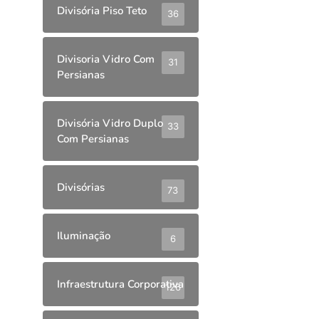
Divisória Piso Teto
36
Divisoria Vidro Com
31
Persianas
Divisória Vidro Duplo
33
Com Persianas
Divisórias
73
Iluminação
6
Infraestrutura Corporativa
126