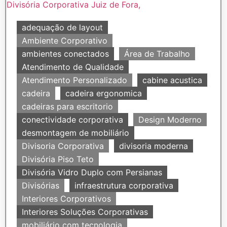
adequação de layout
Ambiente Corporativo
ambientes conectados
Área de Trabalho
Atendimento de Qualidade
Atendimento Personalizado
cabine acustica
cadeira
cadeira ergonomica
cadeiras para escritorio
conectividade corporativa
Design Moderno
desmontagem de mobiliário
Divisoria Corporativa
divisoria moderna
Divisória Piso Teto
Divisória Vidro Duplo com Persianas
Divisórias
infraestrutura corporativa
Interiores Corporativos
Interiores Soluções Corporativas
mobiliário com tecnologia