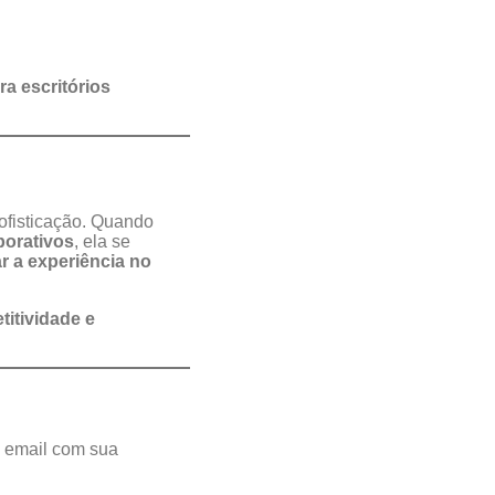
ra escritórios
sofisticação. Quando
porativos
, ela se
r a experiência no
titividade e
e email com sua