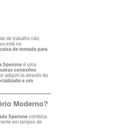
te de trabalho não
va está na
caixa de tomada para
.
a Sperone
é uma
 outras conexões
r adquiri-la através da
ecializado e um
tório Moderno?
ada Sperone
combina
amente em tampos de