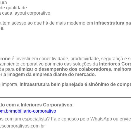
gura
 de qualidade
 cada layout corporativo
esa tem acesso ao que há de mais moderno em
infraestrutura pa
ce
.
erone
é investir em conectividade, produtividade, segurança e 
o ambiente corporativo por meio das soluções da
Interiores Cor
da para
otimizar o desempenho dos colaboradores, melhora
cer a imagem da empresa diante do mercado
.
 importa,
infraestrutura bem planejada é sinônimo de compe
to com a Interiores Corporativos:
com.br/mobiliario-corporativo
das com um especialista? Fale conosco pelo WhatsApp ou envi
rescorporativos.com.br