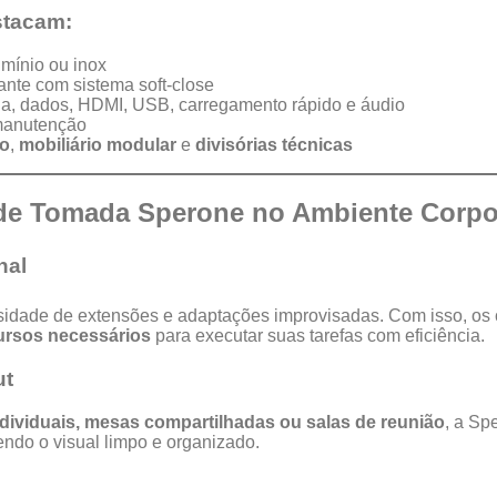
stacam:
mínio ou inox
nte com sistema soft-close
a, dados, HDMI, USB, carregamento rápido e áudio
 manutenção
do
,
mobiliário modular
e
divisórias técnicas
 de Tomada Sperone no Ambiente Corpo
nal
sidade de extensões e adaptações improvisadas. Com isso, o
ursos necessários
para executar suas tarefas com eficiência.
ut
ndividuais, mesas compartilhadas ou salas de reunião
, a Sp
endo o visual limpo e organizado.