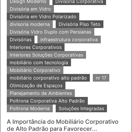
Design Moderno
Divisoria Corporativa
Divisória em Vidro
Divisória em Vidro Polarizado
divisoria moderna
Divisória Piso Teto
Divisória Vidro Duplo com Persianas
Divisórias
infraestrutura corporativa
Interiores Corporativos
Interiores Soluções Corporativas
mobiliário com tecnologia
Mobiliário Corporativo
mobiliário corporativo alto padrão
nr 17
Otimização de Espaços
Planejamento de Ambientes
Poltrona Corporativa Alto Padrão
Poltrona Moderna
Soluções Integradas
A Importância do Mobiliário Corporativo
de Alto Padrão para Favorecer...