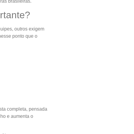
as brasileiras.
rtante?
uipes, outros exigem
 nesse ponto que o
osta completa, pensada
alho e aumenta o