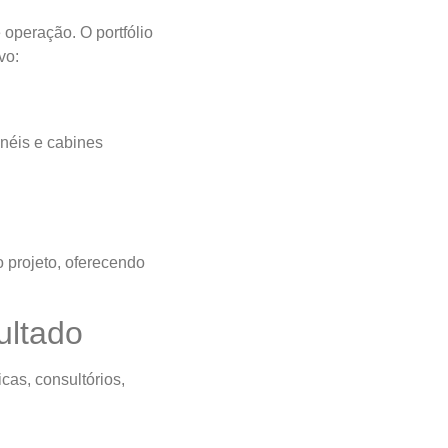
 operação. O portfólio
vo:
inéis e cabines
 projeto, oferecendo
ultado
cas, consultórios,