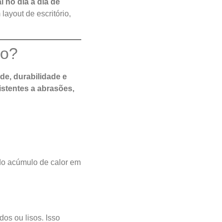
l no dia a dia de
layout de escritório,
do?
ade, durabilidade e
istentes a abrasões,
ndo acúmulo de calor em
dos ou lisos. Isso