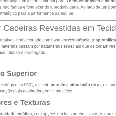
orporativa com tecido contribui para o
bem-estar físico e menta
indo fadiga e fortalecendo a produtividade. Ao lado de um bom 
stratégico para a performance da equipe.
r Cadeiras Revestidas em Teci
rporativas é selecionado com base em
resistência, respirabilid
 materiais passam por tratamentos especiais que os tornam
res
 uso intenso e prolongado.
o Superior
 ecológico ou PVC, o tecido
permite a circulação de ar
, evita
sação mais acolhedora em climas frios.
res e Texturas
ersidade estética
, com opções em tons neutros, vivos, texturiza