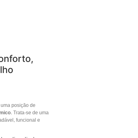
onforto,
lho
uma posição de
ômico
. Trata-se de uma
dável, funcional e