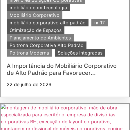
Interiores Soluções Corporativas
mobiliário com tecnologia
Mobiliário Corporativo
mobiliário corporativo alto padrão
nr 17
Otimização de Espaços
Planejamento de Ambientes
Poltrona Corporativa Alto Padrão
Poltrona Moderna
Soluções Integradas
A Importância do Mobiliário Corporativo
de Alto Padrão para Favorecer...
22 de julho de 2026