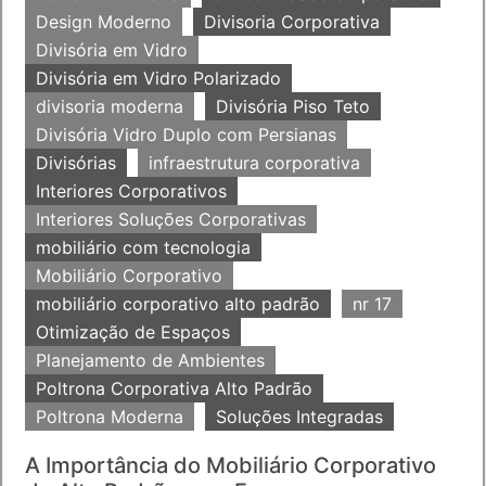
Design Moderno
Divisoria Corporativa
Divisória em Vidro
Divisória em Vidro Polarizado
divisoria moderna
Divisória Piso Teto
Divisória Vidro Duplo com Persianas
Divisórias
infraestrutura corporativa
Interiores Corporativos
Interiores Soluções Corporativas
mobiliário com tecnologia
Mobiliário Corporativo
mobiliário corporativo alto padrão
nr 17
Otimização de Espaços
Planejamento de Ambientes
Poltrona Corporativa Alto Padrão
Poltrona Moderna
Soluções Integradas
A Importância do Mobiliário Corporativo