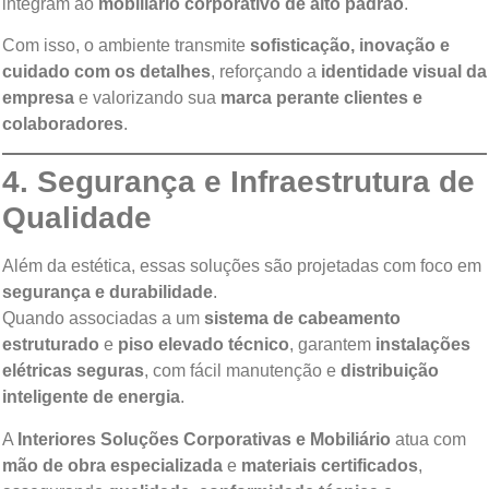
integram ao
mobiliário corporativo de alto padrão
.
Com isso, o ambiente transmite
sofisticação, inovação e
cuidado com os detalhes
, reforçando a
identidade visual da
empresa
e valorizando sua
marca perante clientes e
colaboradores
.
4. Segurança e Infraestrutura de
Qualidade
Além da estética, essas soluções são projetadas com foco em
segurança e durabilidade
.
Quando associadas a um
sistema de cabeamento
estruturado
e
piso elevado técnico
, garantem
instalações
elétricas seguras
, com fácil manutenção e
distribuição
inteligente de energia
.
A
Interiores Soluções Corporativas e Mobiliário
atua com
mão de obra especializada
e
materiais certificados
,