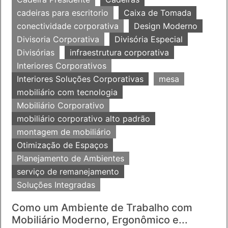
cadeiras para escritorio
Caixa de Tomada
conectividade corporativa
Design Moderno
Divisoria Corporativa
Divisória Especial
Divisórias
infraestrutura corporativa
Interiores Corporativos
Interiores Soluções Corporativas
mesa
mobiliário com tecnologia
Mobiliário Corporativo
mobiliário corporativo alto padrão
montagem de mobiliário
Otimização de Espaços
Planejamento de Ambientes
serviço de remanejamento
Soluções Integradas
Como um Ambiente de Trabalho com
Mobiliário Moderno, Ergonômico e...