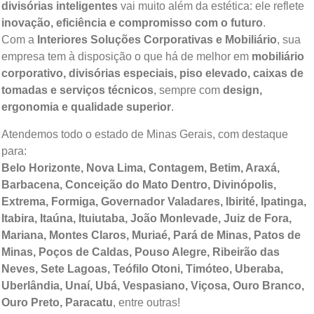
divisórias inteligentes
vai muito além da estética: ele reflete
inovação, eficiência e compromisso com o futuro
.
Com a
Interiores Soluções Corporativas e Mobiliário
, sua
empresa tem à disposição o que há de melhor em
mobiliário
corporativo, divisórias especiais, piso elevado, caixas de
tomadas e serviços técnicos
, sempre com
design,
ergonomia e qualidade superior
.
Atendemos todo o estado de Minas Gerais, com destaque
para:
Belo Horizonte, Nova Lima, Contagem, Betim, Araxá,
Barbacena, Conceição do Mato Dentro, Divinópolis,
Extrema, Formiga, Governador Valadares, Ibirité, Ipatinga,
Itabira, Itaúna, Ituiutaba, João Monlevade, Juiz de Fora,
Mariana, Montes Claros, Muriaé, Pará de Minas, Patos de
Minas, Poços de Caldas, Pouso Alegre, Ribeirão das
Neves, Sete Lagoas, Teófilo Otoni, Timóteo, Uberaba,
Uberlândia, Unaí, Ubá, Vespasiano, Viçosa, Ouro Branco,
Ouro Preto, Paracatu
, entre outras!