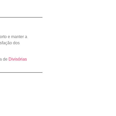
orto e manter a
isfação dos
na de
Divisórias