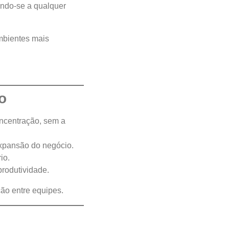
ando-se a qualquer
ambientes mais
o
oncentração, sem a
xpansão do negócio.
io.
produtividade.
ão entre equipes.