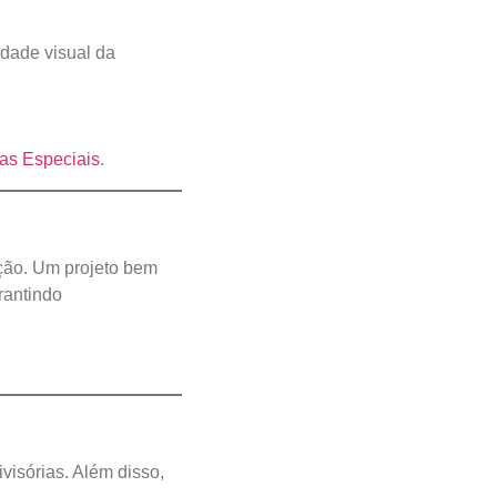
idade visual da
ias Especiais
.
ação. Um projeto bem
rantindo
visórias. Além disso,