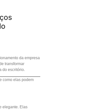
aços
lo
ncionamento da empresa
de transformar
 do escritório.
es e como elas podem
e elegante. Elas