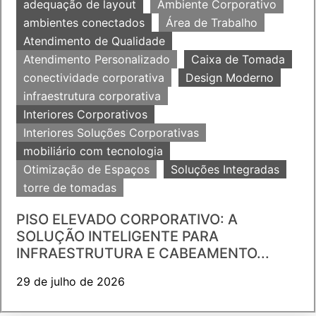
adequação de layout
Ambiente Corporativo
ambientes conectados
Área de Trabalho
Atendimento de Qualidade
Atendimento Personalizado
Caixa de Tomada
conectividade corporativa
Design Moderno
infraestrutura corporativa
Interiores Corporativos
Interiores Soluções Corporativas
mobiliário com tecnologia
Otimização de Espaços
Soluções Integradas
torre de tomadas
PISO ELEVADO CORPORATIVO: A
SOLUÇÃO INTELIGENTE PARA
INFRAESTRUTURA E CABEAMENTO...
29 de julho de 2026