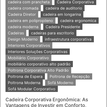
cadeira com prancheta
Cadeira Corporativa
cadeira cromada
cadeira de auditorio
Cadeira Diretor
cadeira em longarina
cadeira em polipropileno
cadeira ergonomica
cadeira moderna
Cadeira Presidente
Cadeiras
cadeiras para escritorio
Design Moderno
infraestrutura corporativa
Interiores Corporativos
Interiores Soluções Corporativas
Mobiliário Corporativo
mobiliário corporativo alto padrão
Poltrona Corporativa Alto Padrão
Poltrona de Espera
Poltrona de Recepção
Poltrona Moderna
Sofá Moderno
Sofá Modular Corporativo
Cadeira Corporativa Ergonômica: As
Vantagens de Investir em Conforto,