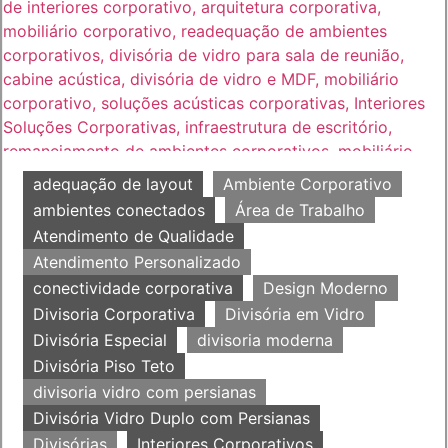
adequação de layout
Ambiente Corporativo
ambientes conectados
Área de Trabalho
Atendimento de Qualidade
Atendimento Personalizado
conectividade corporativa
Design Moderno
Divisoria Corporativa
Divisória em Vidro
Divisória Especial
divisoria moderna
Divisória Piso Teto
divisoria vidro com persianas
Divisória Vidro Duplo com Persianas
Divisórias
Interiores Corporativos