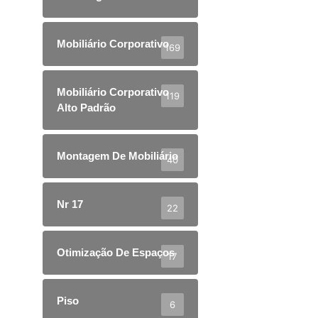
Mobiliário Corporativo
169
Mobiliário Corporativo
119
Alto Padrão
Montagem De Mobiliário
40
Nr 17
22
Otimização De Espaços
17
Piso
6