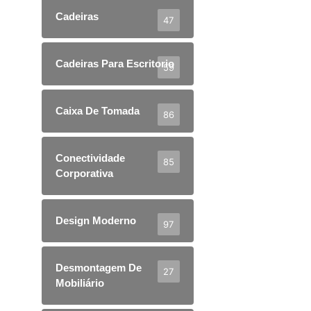
Cadeiras
47
Cadeiras Para Escritorio
59
Caixa De Tomada
86
Conectividade
85
Corporativa
Design Moderno
97
Desmontagem De
27
Mobiliário