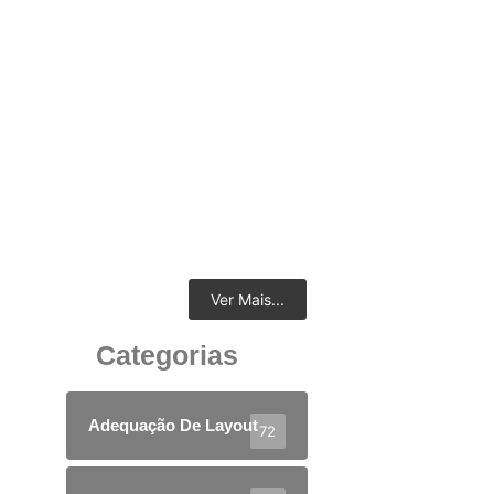
Mobiliário ergonômico e funcional em Belo
Horizonte: por que ele é essencial para a
produtividade da sua empresa
10 de abril de 2026
Ver Mais...
Categorias
Adequação De Layout
72