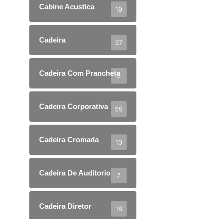
Cabine Acustica
19
Cadeira
37
Cadeira Com Prancheta
5
Cadeira Corporativa
59
Cadeira Cromada
10
Cadeira De Auditorio
7
Cadeira Diretor
18