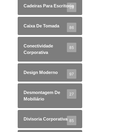
Cadeiras Para Escritorio
59
Caixa De Tomada
86
Conectividade
85
Corporativa
Design Moderno
97
Desmontagem De
27
Mobiliário
Divisoria Corporativa
85