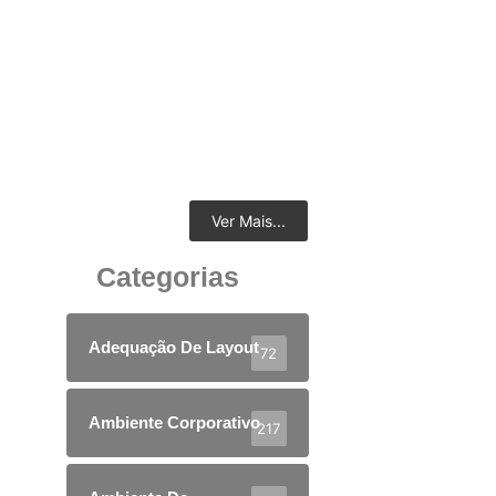
A importância de um ambiente corporativo com
mobiliário ergonômico, design moderno,
conectividade integrada e divisórias em vidro
duplo com persianas
4 de fevereiro de 2026
Ver Mais...
Categorias
Adequação De Layout
72
Ambiente Corporativo
217