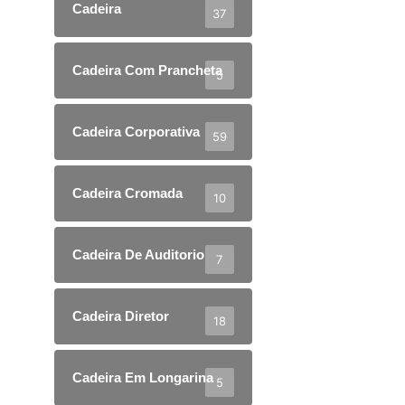
Cadeira
37
Cadeira Com Prancheta
5
Cadeira Corporativa
59
Cadeira Cromada
10
Cadeira De Auditorio
7
Cadeira Diretor
18
Cadeira Em Longarina
5