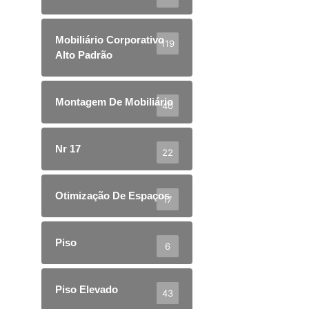
Mobiliário Corporativo
119
Alto Padrão
Montagem De Mobiliário
40
Nr 17
22
Otimização De Espaços
17
Piso
6
Piso Elevado
43