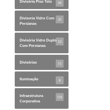
Divisória Piso Teto
36
Divisoria Vidro Com
31
Persianas
Divisória Vidro Duplo
33
Com Persianas
Divisórias
73
Iluminação
6
Infraestrutura
126
Corporativa