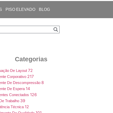
S
PISO ELEVADO
BLOG
Categorias
72
uação De Layout
217
nte Corporativo
8
ente De Descompressão
14
ente De Espera
126
entes Conectados
39
De Trabalho
12
tência Técnica
101
imento De Qualidade