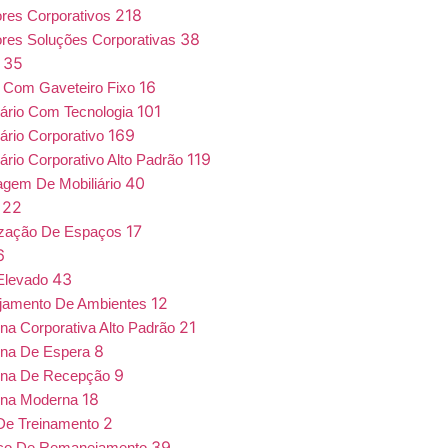
218
iores Corporativos
38
iores Soluções Corporativas
35
a
16
 Com Gaveteiro Fixo
101
iário Com Tecnologia
169
iário Corporativo
119
iário Corporativo Alto Padrão
40
gem De Mobiliário
22
7
17
ização De Espaços
6
43
Elevado
12
jamento De Ambientes
21
ona Corporativa Alto Padrão
8
ona De Espera
9
ona De Recepção
18
ona Moderna
2
De Treinamento
39
iço De Remanejamento