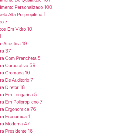
100
imento Personalizado
1
eta Alta Polipropileno
7
bo
10
bos Em Vidro
4
19
e Acustica
37
ira
5
ira Com Prancheta
59
ra Corporativa
10
ira Cromada
7
ra De Auditorio
18
ra Diretor
5
ra Em Longarina
7
ra Em Polipropileno
76
ira Ergonomica
1
ira Eronomica
47
ira Moderna
16
ra Presidente