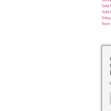
Sofá
Sofá 
Soluç
Torr