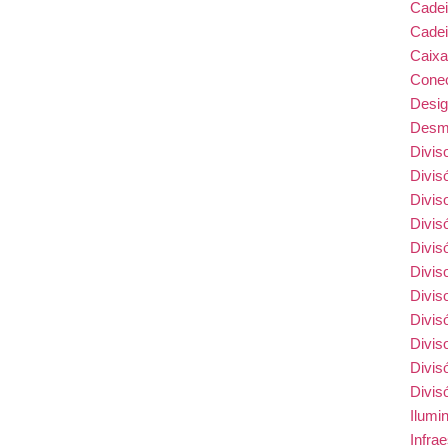
Cade
Cadei
Caix
Conec
Desi
Desmo
Divis
itório Adequada no Ambiente Corporativo da
Divis
Divis
Divis
Divis
Divis
Divis
mento: Eficiência, Mobilidade e Conforto
Divis
Divis
Divis
Divis
Ilumi
Infra