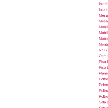
Inter
Inter
Mes
Mesa
Mobil
Mobil
Mobil
Monta
Nr 1
Otim
Piso
Piso 
Plane
Poltr
Poltr
Poltr
Poltr
Sala 
Serv