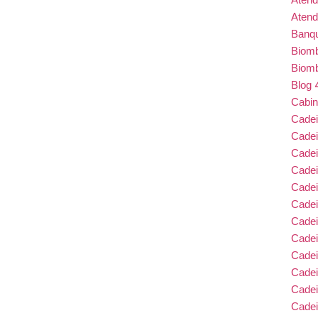
Atend
Banqu
Biom
ens de Investir em Conforto, Saúde e
Biom
Blog
Cabin
Cade
Cade
Cadei
Cade
to em Tela
Cadei
Cadei
Cadei
Cadei
Cade
porativa Giratória Ergonômica com
Cade
Cade
Cadei