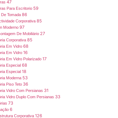
47
iras
59
ras Para Escritorio
86
a De Tomada
85
tividade Corporativa
97
gn Moderno
27
ntagem De Mobiliário
85
oria Corporativa
68
ória Em Vidro
16
oria Em Vidro
17
ória Em Vidro Polarizado
68
ória Especial
18
oria Especial
53
oria Moderna
36
ória Piso Teto
31
oria Vidro Com Persianas
33
ória Vidro Duplo Com Persianas
73
órias
6
nação
126
estrutura Corporativa