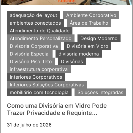
adequação de layout
Ambiente Corporativo
ambientes conectados
Área de Trabalho
Atendimento de Qualidade
Atendimento Personalizado
Design Moderno
Divisoria Corporativa
Divisória em Vidro
Divisória Especial
divisoria moderna
Divisória Piso Teto
Divisórias
infraestrutura corporativa
Interiores Corporativos
Interiores Soluções Corporativas
mobiliário com tecnologia
Soluções Integradas
Como uma Divisória em Vidro Pode
Trazer Privacidade e Requinte...
31 de julho de 2026