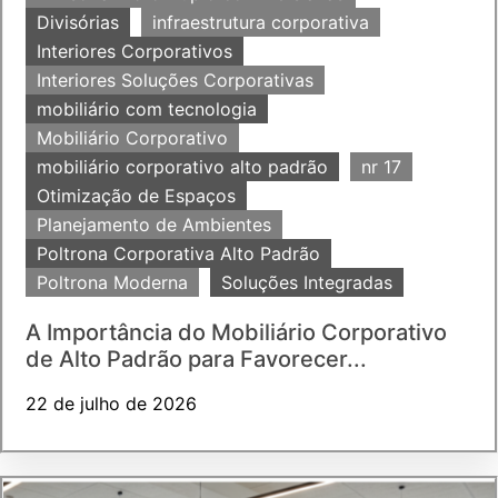
Divisórias
infraestrutura corporativa
Interiores Corporativos
Interiores Soluções Corporativas
mobiliário com tecnologia
Mobiliário Corporativo
mobiliário corporativo alto padrão
nr 17
Otimização de Espaços
Planejamento de Ambientes
Poltrona Corporativa Alto Padrão
Poltrona Moderna
Soluções Integradas
A Importância do Mobiliário Corporativo
de Alto Padrão para Favorecer...
22 de julho de 2026