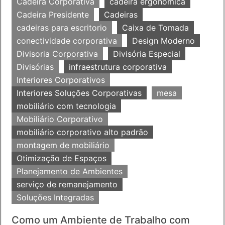
Cadeira Corporativa
cadeira ergonomica
Cadeira Presidente
Cadeiras
cadeiras para escritorio
Caixa de Tomada
conectividade corporativa
Design Moderno
Divisoria Corporativa
Divisória Especial
Divisórias
infraestrutura corporativa
Interiores Corporativos
Interiores Soluções Corporativas
mesa
mobiliário com tecnologia
Mobiliário Corporativo
mobiliário corporativo alto padrão
montagem de mobiliário
Otimização de Espaços
Planejamento de Ambientes
serviço de remanejamento
Soluções Integradas
Como um Ambiente de Trabalho com