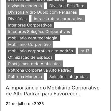
divisoria moderna
Divisória Piso Teto
Divisória Vidro Duplo com Persianas
Divisórias
infraestrutura corporativa
Interiores Corporativos
Interiores Soluções Corporativas
mobiliário com tecnologia
Mobiliário Corporativo
mobiliário corporativo alto padrão
nr 17
Otimização de Espaços
Planejamento de Ambientes
Poltrona Corporativa Alto Padrão
Poltrona Moderna
Soluções Integradas
A Importância do Mobiliário Corporativo
de Alto Padrão para Favorecer...
22 de julho de 2026