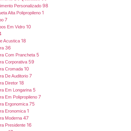
98
imento Personalizado
1
eta Alta Polipropileno
7
bo
10
bos Em Vidro
4
18
e Acustica
36
ira
5
ira Com Prancheta
59
ra Corporativa
10
ira Cromada
7
ra De Auditorio
18
ra Diretor
5
ra Em Longarina
7
ra Em Polipropileno
75
ira Ergonomica
1
ira Eronomica
47
ira Moderna
16
ra Presidente