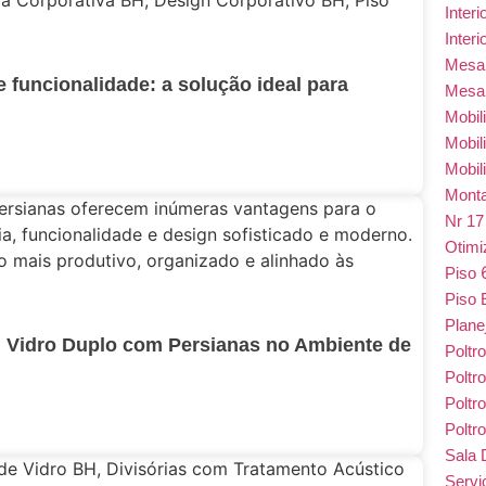
Inter
Inter
Mes
e funcionalidade: a solução ideal para
Mesa
Mobil
Mobil
Mobil
Monta
Nr 1
Otim
Piso
Piso 
Plane
m Vidro Duplo com Persianas no Ambiente de
Poltr
Poltr
Poltr
Poltr
Sala 
Serv