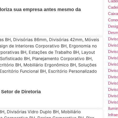
Cade
Cadei
loriza sua empresa antes mesmo da
Caix
Conec
Desi
Desmo
Divis
Divis
Divis
Divis
Divis
Divis
Divis
Divis
Divis
 Setor de Diretoria
Divis
Divis
Ilumi
Infra