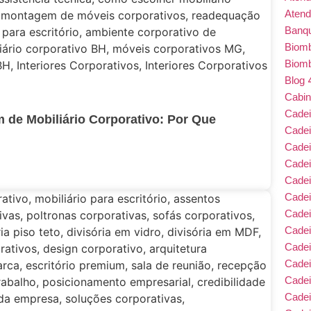
Atend
Banqu
Biom
Biom
Blog
Cabin
Cade
 de Mobiliário Corporativo: Por Que
Cade
Cadei
Cade
Cadei
Cadei
Cadei
Cadei
Cade
Cade
Cade
Cadei