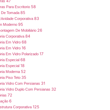
47
iras
58
ras Para Escritorio
85
a De Tomada
83
tividade Corporativa
95
gn Moderno
26
ntagem De Mobiliário
84
oria Corporativa
68
ória Em Vidro
16
oria Em Vidro
17
ória Em Vidro Polarizado
68
ória Especial
18
oria Especial
52
oria Moderna
35
ória Piso Teto
31
oria Vidro Com Persianas
32
ória Vidro Duplo Com Persianas
72
órias
6
nação
125
estrutura Corporativa