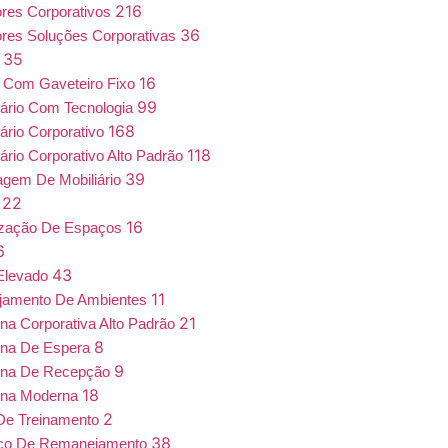
216
iores Corporativos
36
iores Soluções Corporativas
35
a
16
 Com Gaveteiro Fixo
99
iário Com Tecnologia
168
iário Corporativo
118
iário Corporativo Alto Padrão
39
gem De Mobiliário
22
7
16
ização De Espaços
6
43
Elevado
11
jamento De Ambientes
21
ona Corporativa Alto Padrão
8
ona De Espera
9
ona De Recepção
18
ona Moderna
2
De Treinamento
38
iço De Remanejamento