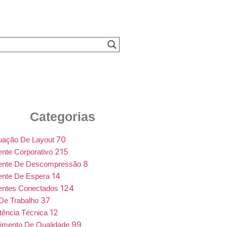
Categorias
70
uação De Layout
215
nte Corporativo
8
ente De Descompressão
14
ente De Espera
124
entes Conectados
37
De Trabalho
12
tência Técnica
99
imento De Qualidade