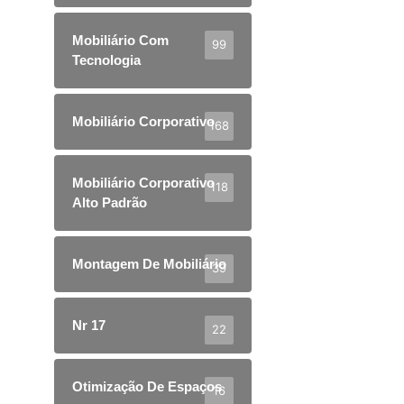
Mobiliário Com
99
Tecnologia
Mobiliário Corporativo
168
Mobiliário Corporativo
118
Alto Padrão
Montagem De Mobiliário
39
Nr 17
22
Otimização De Espaços
16