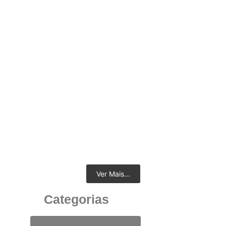
Divisórias Corporativas de Alto Padrão:
Sofisticação e Eficiência Para Sua Sala
Corporativa
18 de junho de 2025
Ver Mais...
Categorias