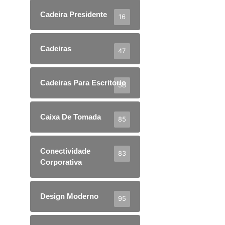
Cadeira Presidente
16
Cadeiras
47
Cadeiras Para Escritorio
58
Caixa De Tomada
85
Conectividade
83
Corporativa
Design Moderno
95