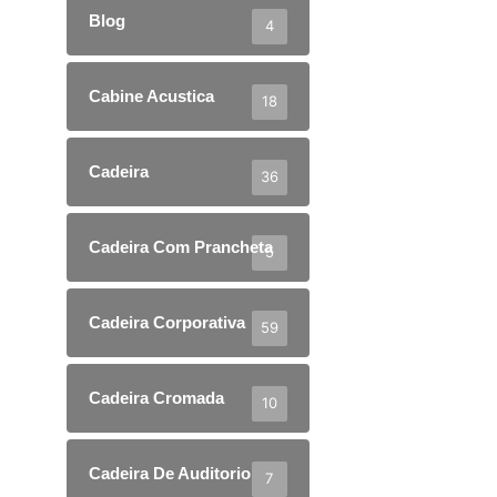
Blog
4
Cabine Acustica
18
Cadeira
36
Cadeira Com Prancheta
5
Cadeira Corporativa
59
Cadeira Cromada
10
Cadeira De Auditorio
7