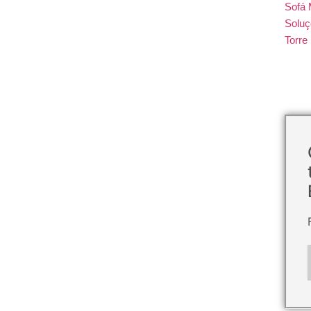
Sofá 
Soluç
Torr