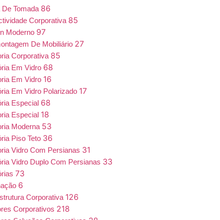
86
a De Tomada
85
tividade Corporativa
97
gn Moderno
27
ntagem De Mobiliário
85
oria Corporativa
68
ória Em Vidro
16
oria Em Vidro
17
ória Em Vidro Polarizado
68
ória Especial
18
oria Especial
53
oria Moderna
36
ória Piso Teto
31
oria Vidro Com Persianas
33
ória Vidro Duplo Com Persianas
73
órias
6
nação
126
estrutura Corporativa
218
iores Corporativos