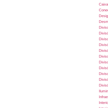
Caix
Conec
Desi
Desmo
Divis
Divis
Divis
Divis
Divis
Divis
Divis
Divis
Divis
Divis
Divis
Ilumi
Infra
Inter