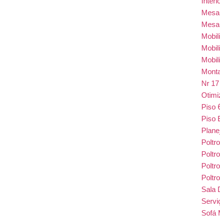
Inter
Mes
Mesa
Mobil
Mobil
Mobil
Monta
Nr 1
Otim
Piso
Piso 
Plane
Poltr
Poltr
Poltr
Poltr
Sala 
Serv
Sofá