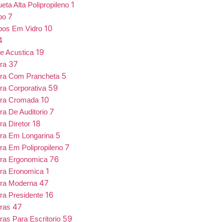
1
eta Alta Polipropileno
7
bo
10
bos Em Vidro
4
19
e Acustica
37
ira
5
ira Com Prancheta
59
ra Corporativa
10
ira Cromada
7
ra De Auditorio
18
ra Diretor
5
ra Em Longarina
7
ra Em Polipropileno
76
ira Ergonomica
1
ira Eronomica
47
ira Moderna
16
ra Presidente
47
iras
59
ras Para Escritorio