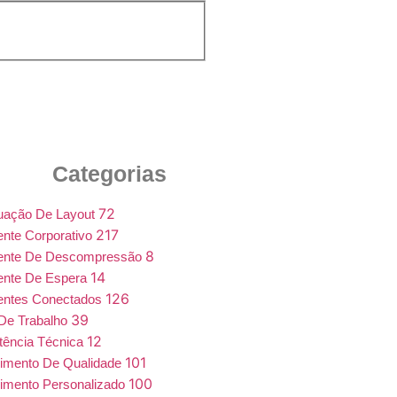
Categorias
72
uação De Layout
217
nte Corporativo
8
ente De Descompressão
14
ente De Espera
126
entes Conectados
39
De Trabalho
12
tência Técnica
101
imento De Qualidade
100
imento Personalizado