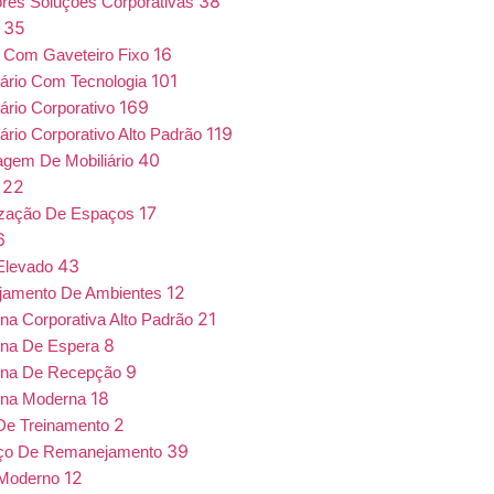
38
iores Soluções Corporativas
35
a
16
 Com Gaveteiro Fixo
101
iário Com Tecnologia
169
iário Corporativo
119
iário Corporativo Alto Padrão
40
gem De Mobiliário
22
7
17
ização De Espaços
6
43
Elevado
12
jamento De Ambientes
21
ona Corporativa Alto Padrão
8
ona De Espera
9
ona De Recepção
18
ona Moderna
2
De Treinamento
39
iço De Remanejamento
12
 Moderno