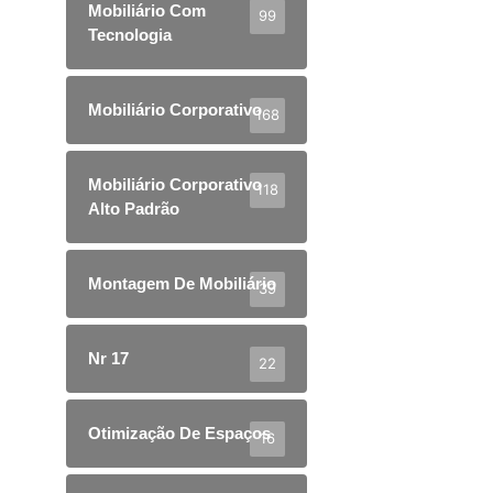
Mobiliário Com
99
Tecnologia
Mobiliário Corporativo
168
Mobiliário Corporativo
118
Alto Padrão
Montagem De Mobiliário
39
Nr 17
22
Otimização De Espaços
16