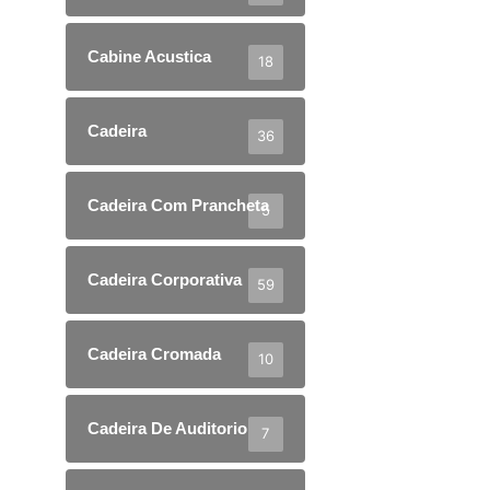
Cabine Acustica
18
Cadeira
36
Cadeira Com Prancheta
5
Cadeira Corporativa
59
Cadeira Cromada
10
Cadeira De Auditorio
7