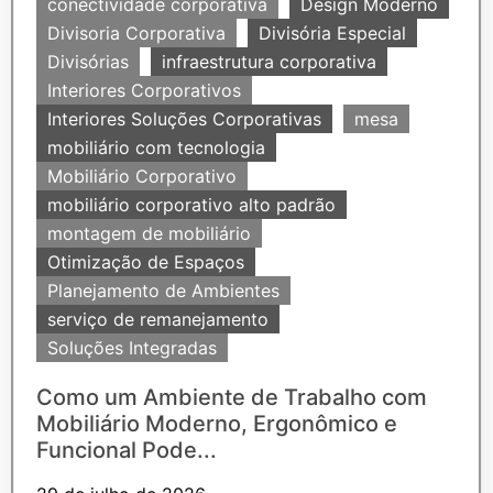
conectividade corporativa
Design Moderno
Divisoria Corporativa
Divisória Especial
Divisórias
infraestrutura corporativa
Interiores Corporativos
Interiores Soluções Corporativas
mesa
mobiliário com tecnologia
Mobiliário Corporativo
mobiliário corporativo alto padrão
montagem de mobiliário
Otimização de Espaços
Planejamento de Ambientes
serviço de remanejamento
Soluções Integradas
Como um Ambiente de Trabalho com
Mobiliário Moderno, Ergonômico e
Funcional Pode...