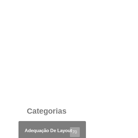
Cabine Acústica Corporativa: Silêncio
Estratégico para Resultados de Alto Nível
3 de julho de 2025
Categorias
Adequação De Layout
70