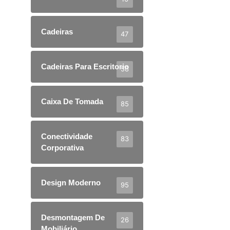
Cadeiras
47
Cadeiras Para Escritorio
58
Caixa De Tomada
85
Conectividade
83
Corporativa
Design Moderno
95
Desmontagem De
26
Mobiliário