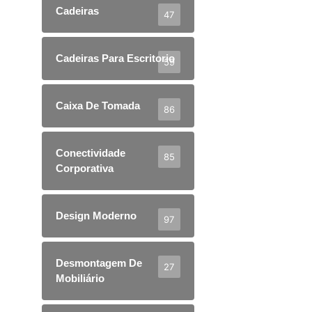
Cadeiras
47
Cadeiras Para Escritorio
59
Caixa De Tomada
86
Conectividade
85
Corporativa
Design Moderno
97
Desmontagem De
27
Mobiliário