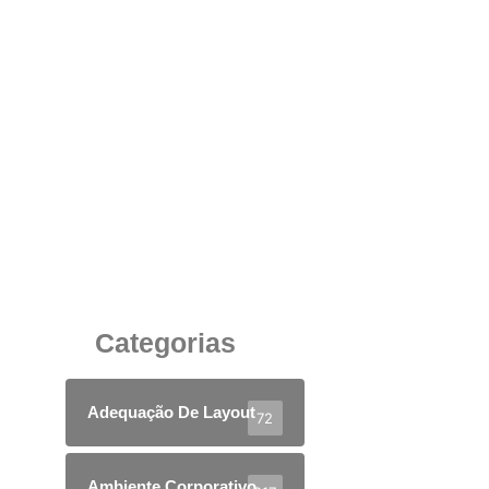
Sala de Reunião com Conectividade:
Integração Tecnológica para Decisões Ágeis
6 de junho de 2025
Categorias
Adequação De Layout
72
Ambiente Corporativo