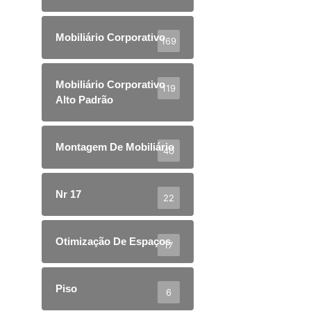
Mobiliário Corporativo
169
Mobiliário Corporativo
119
Alto Padrão
Montagem De Mobiliário
40
Nr 17
22
Otimização De Espaços
17
Piso
6