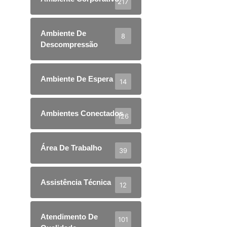
217
Ambiente De
8
Descompressão
Ambiente De Espera
14
Ambientes Conectados
126
Área De Trabalho
39
Assistência Técnica
12
Atendimento De
101