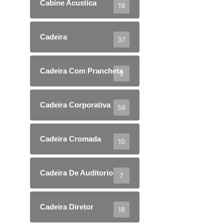
Cabine Acustica
19
Cadeira
37
Cadeira Com Prancheta
5
Cadeira Corporativa
59
Cadeira Cromada
10
Cadeira De Auditorio
7
Cadeira Diretor
18