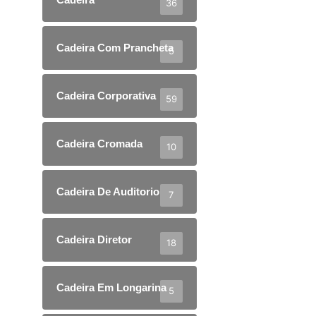
36
Cadeira Com Prancheta
5
Cadeira Corporativa
59
Cadeira Cromada
10
Cadeira De Auditorio
7
Cadeira Diretor
18
Cadeira Em Longarina
5