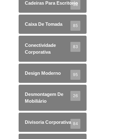
Cadeiras Para Escritorio
58
Caixa De Tomada
85
Conectividade
83
Corporativa
Design Moderno
95
Desmontagem De
26
Mobiliário
Divisoria Corporativa
84