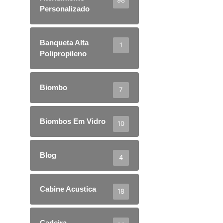
98
Personalizado
Banqueta Alta
1
Polipropileno
Biombo
7
Biombos Em Vidro
10
Blog
4
Cabine Acustica
18
Cadeira