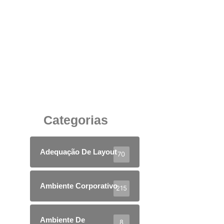
Mobiliário Corporativo de Alto Padrão: Design,
Sofisticação e Performance
9 de junho de 2025
Categorias
Adequação De Layout
70
Ambiente Corporativo
215
Ambiente De
8