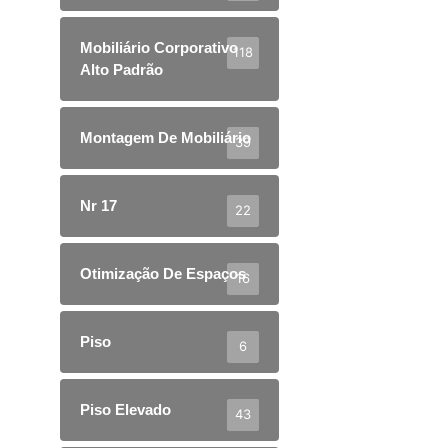
Mobiliário Corporativo
118
Alto Padrão
Montagem De Mobiliário
39
Nr 17
22
Otimização De Espaços
16
Piso
6
Piso Elevado
43