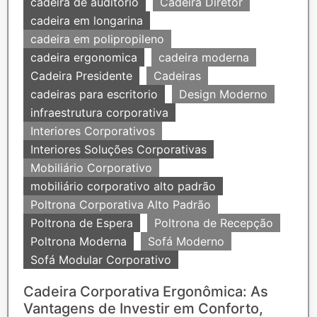
cadeira de auditorio
Cadeira Diretor
cadeira em longarina
cadeira em polipropileno
cadeira ergonomica
cadeira moderna
Cadeira Presidente
Cadeiras
cadeiras para escritorio
Design Moderno
infraestrutura corporativa
Interiores Corporativos
Interiores Soluções Corporativas
Mobiliário Corporativo
mobiliário corporativo alto padrão
Poltrona Corporativa Alto Padrão
Poltrona de Espera
Poltrona de Recepção
Poltrona Moderna
Sofá Moderno
Sofá Modular Corporativo
Cadeira Corporativa Ergonômica: As
Vantagens de Investir em Conforto,