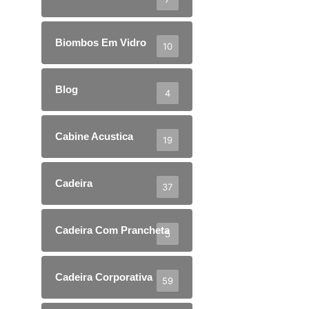
Biombos Em Vidro
10
Blog
4
Cabine Acustica
19
Cadeira
37
Cadeira Com Prancheta
5
Cadeira Corporativa
59