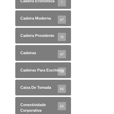
Cadeira Eronomica
1
Cadeira Moderna
47
Cadeira Presidente
16
Cadeiras
47
Cadeiras Para Escritorio
59
Caixa De Tomada
86
Conectividade
85
Corporativa