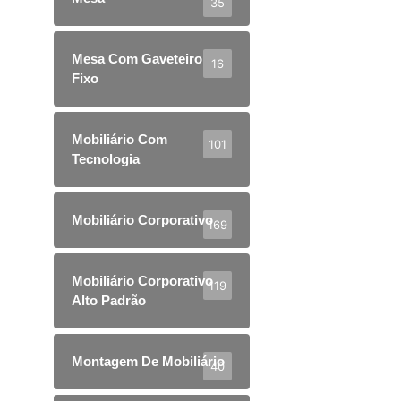
35
Mesa Com Gaveteiro
16
Fixo
Mobiliário Com
101
Tecnologia
Mobiliário Corporativo
169
Mobiliário Corporativo
119
Alto Padrão
Montagem De Mobiliário
40