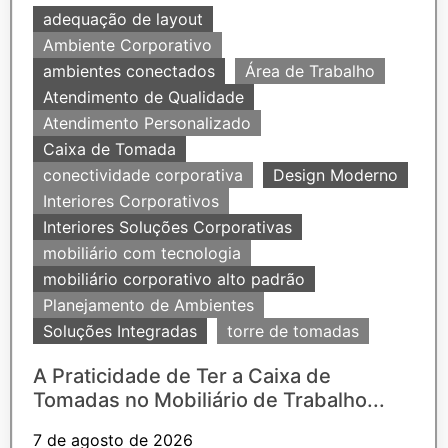
adequação de layout
Ambiente Corporativo
ambientes conectados
Área de Trabalho
Atendimento de Qualidade
Atendimento Personalizado
Caixa de Tomada
conectividade corporativa
Design Moderno
Interiores Corporativos
Interiores Soluções Corporativas
mobiliário com tecnologia
mobiliário corporativo alto padrão
Planejamento de Ambientes
Soluções Integradas
torre de tomadas
A Praticidade de Ter a Caixa de
Tomadas no Mobiliário de Trabalho...
7 de agosto de 2026