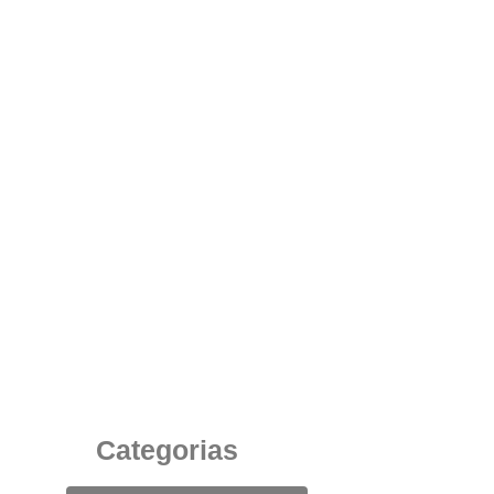
As Vantagens do Armário Tipo Locker no
Ambiente Corporativo da Sua Empresa
29 de julho de 2025
Categorias