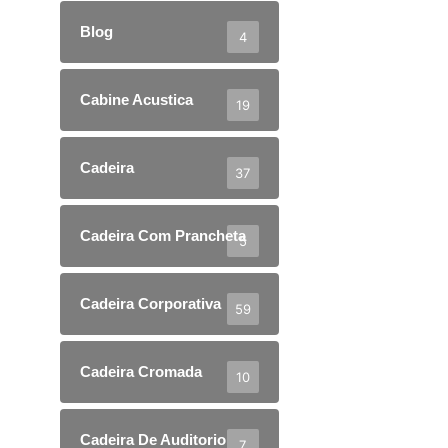
Blog
4
Cabine Acustica
19
Cadeira
37
Cadeira Com Prancheta
5
Cadeira Corporativa
59
Cadeira Cromada
10
Cadeira De Auditorio
7