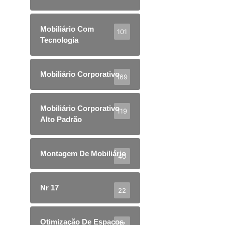
Mobiliário Com
101
Tecnologia
Mobiliário Corporativo
169
Mobiliário Corporativo
119
Alto Padrão
Montagem De Mobiliário
40
Nr 17
22
Otimização De Espaços
17