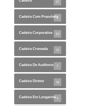
Cadeira
37
Cadeira Com Prancheta
5
Cadeira Corporativa
59
Cadeira Cromada
10
Cadeira De Auditorio
7
Cadeira Diretor
18
Cadeira Em Longarina
5