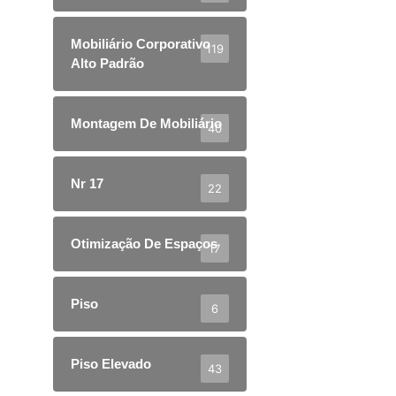
Mobiliário Corporativo
119
Alto Padrão
Montagem De Mobiliário
40
Nr 17
22
Otimização De Espaços
17
Piso
6
Piso Elevado
43