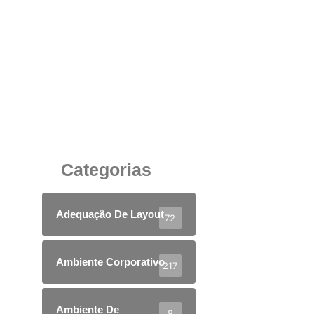
Como Escolher um Balcão de Recepção da
Empresa
11 de junho de 2025
Categorias
Adequação De Layout
72
Ambiente Corporativo
217
Ambiente De
8