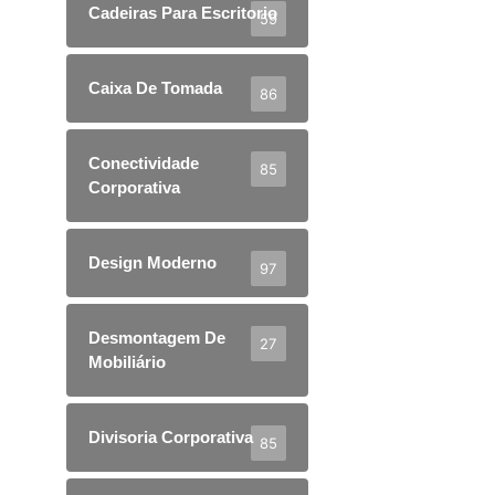
Cadeiras Para Escritorio
59
Caixa De Tomada
86
Conectividade
85
Corporativa
Design Moderno
97
Desmontagem De
27
Mobiliário
Divisoria Corporativa
85