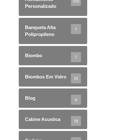
100
Personalizado
Banqueta Alta
1
Polipropileno
Biombo
7
Biombos Em Vidro
10
Blog
4
Cabine Acustica
19