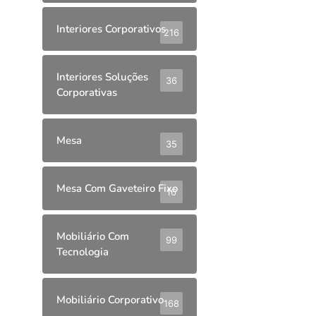
Interiores Corporativos
216
Interiores Soluções
36
Corporativas
Mesa
35
Mesa Com Gaveteiro Fixo
16
Mobiliário Com
99
Tecnologia
Mobiliário Corporativo
168