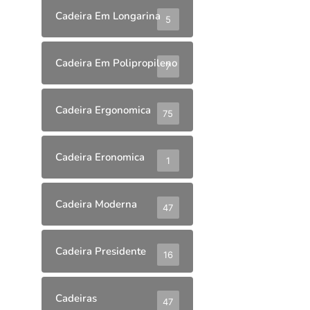
Cadeira Em Longarina
5
Cadeira Em Polipropileno
7
Cadeira Ergonomica
75
Cadeira Eronomica
1
Cadeira Moderna
47
Cadeira Presidente
16
Cadeiras
47