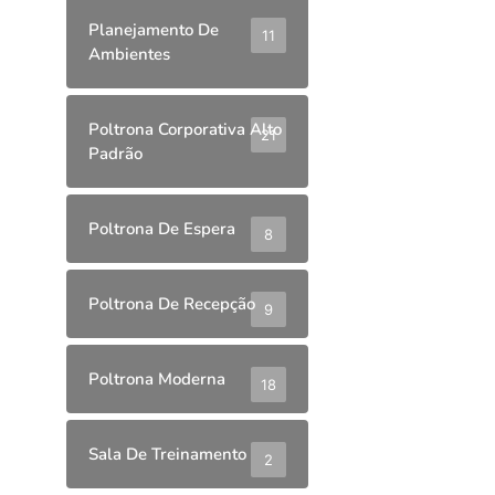
Planejamento De
11
Ambientes
Poltrona Corporativa Alto
21
Padrão
Poltrona De Espera
8
Poltrona De Recepção
9
Poltrona Moderna
18
Sala De Treinamento
2