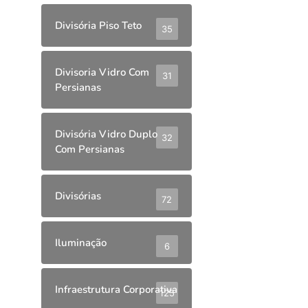
Divisória Piso Teto
35
Divisoria Vidro Com
31
Persianas
Divisória Vidro Duplo
32
Com Persianas
Divisórias
72
Iluminação
6
Infraestrutura Corporativa
125