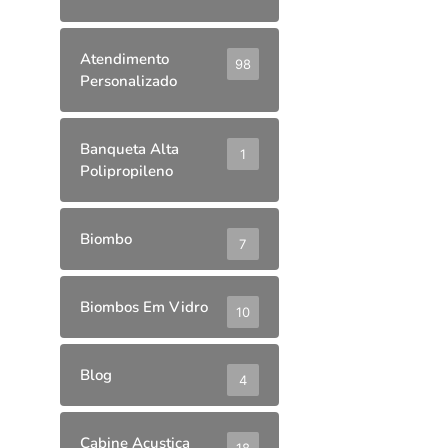
Atendimento
98
Personalizado
Banqueta Alta
1
Polipropileno
Biombo
7
Biombos Em Vidro
10
Blog
4
Cabine Acustica
18