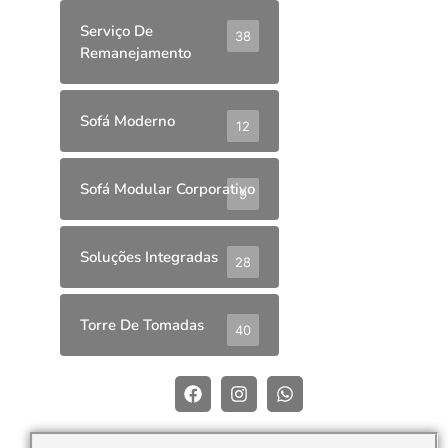
Serviço De
38
Remanejamento
Sofá Moderno
12
Sofá Modular Corporativo
9
Soluções Integradas
28
Torre De Tomadas
40