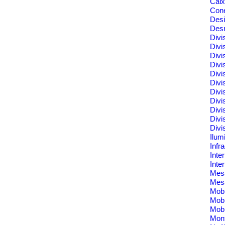
Cai
Cone
Des
Des
Divi
Divi
Divi
Divi
Divi
Divi
Divi
Divi
Divi
Divi
Divi
Ilum
Infr
Inte
Inte
Me
Mes
Mobi
Mobi
Mobi
Mont