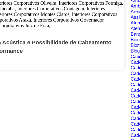
Amb
Amb
Área
Assi
Aten
Aten
Banq
Bio
 Acústica e Possibilidade de Cabeamento
Bio
rformance
Blo
Cabi
Cad
Cad
Cade
Cad
Cade
Cade
Cade
Cade
Cad
Cad
Cad
Cade
Cad
Cade