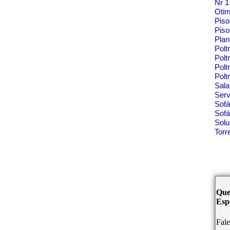
Nr 
Oti
Pis
Piso
Pla
Polt
Polt
Pol
Polt
Sala
Ser
Sof
Sofá
Solu
Tor
Que
Espe
Fal