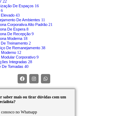
17
22
mização De Espaços
16
o
6
 Elevado
43
nejamento De Ambientes
11
rona Corporativa Alto Padrão
21
rona De Espera
8
trona De Recepção
9
rona Moderna
18
 De Treinamento
2
viço De Remanejamento
38
á Moderno
12
 Modular Corporativo
9
ções Integradas
28
re De Tomadas
40
r saber mais ou tirar dúvidas com um
cialista?
e conosco no Whatsapp