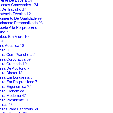
iente De Espera
14
ientes Conectados
124
 De Trabalho
37
stência Técnica
12
dimento De Qualidade
99
dimento Personalizado
98
ueta Alta Polipropileno
1
mbo
7
mbos Em Vidro
10
g
4
ne Acustica
18
eira
36
eira Com Prancheta
5
ira Corporativa
59
eira Cromada
10
ira De Auditorio
7
ira Diretor
18
ira Em Longarina
5
ira Em Polipropileno
7
eira Ergonomica
75
eira Eronomica
1
eira Moderna
47
ira Presidente
16
eiras
47
iras Para Escritorio
58