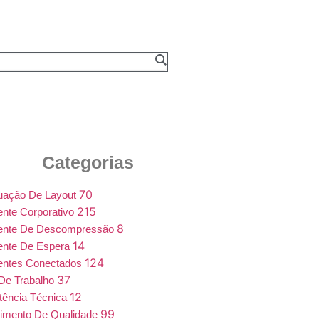
Categorias
70
uação De Layout
215
nte Corporativo
8
ente De Descompressão
14
ente De Espera
124
entes Conectados
37
De Trabalho
12
tência Técnica
99
imento De Qualidade