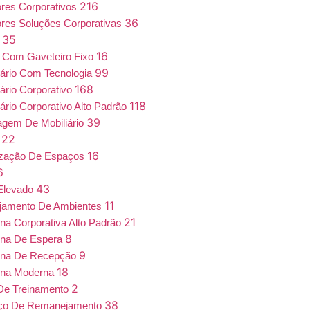
216
iores Corporativos
36
iores Soluções Corporativas
35
a
16
 Com Gaveteiro Fixo
99
iário Com Tecnologia
168
iário Corporativo
118
iário Corporativo Alto Padrão
39
gem De Mobiliário
22
7
16
ização De Espaços
6
43
Elevado
11
jamento De Ambientes
21
ona Corporativa Alto Padrão
8
ona De Espera
9
ona De Recepção
18
ona Moderna
2
De Treinamento
38
iço De Remanejamento