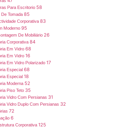
47
iras
58
ras Para Escritorio
85
a De Tomada
83
tividade Corporativa
95
gn Moderno
26
ntagem De Mobiliário
84
oria Corporativa
68
ória Em Vidro
16
oria Em Vidro
17
ória Em Vidro Polarizado
68
ória Especial
18
oria Especial
52
oria Moderna
35
ória Piso Teto
31
oria Vidro Com Persianas
32
ória Vidro Duplo Com Persianas
72
órias
6
nação
125
estrutura Corporativa