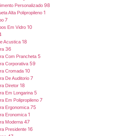
98
imento Personalizado
1
eta Alta Polipropileno
7
bo
10
bos Em Vidro
4
18
e Acustica
36
ira
5
ira Com Prancheta
59
ra Corporativa
10
ira Cromada
7
ra De Auditorio
18
ra Diretor
5
ra Em Longarina
7
ra Em Polipropileno
75
ira Ergonomica
1
ira Eronomica
47
ira Moderna
16
ra Presidente