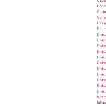
Cade
Cadei
Caix
Conec
Desi
Desmo
Divis
Divis
Divis
Divis
Divis
Divis
Divis
Divis
Divis
Divis
Divis
Ilumi
Infra