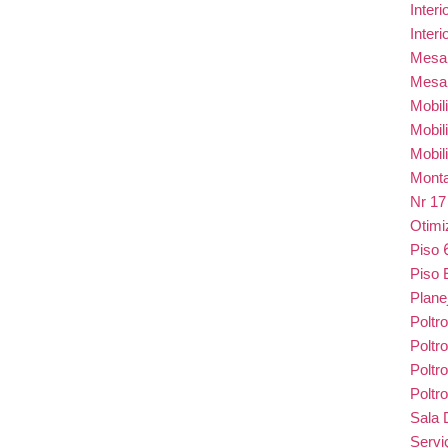
Inter
Inter
Mes
Mesa
Mobil
Mobil
Mobil
Monta
Nr 1
Otim
Piso
Piso 
Plane
Poltr
Poltr
Poltr
Poltr
Sala 
Serv