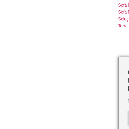
Sofá
Sofá 
Soluç
Torr