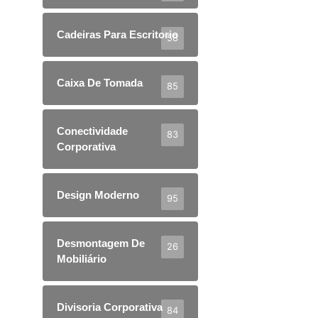
Cadeiras Para Escritorio
58
Caixa De Tomada
85
Conectividade
83
Corporativa
Design Moderno
95
Desmontagem De
26
Mobiliário
Divisoria Corporativa
84