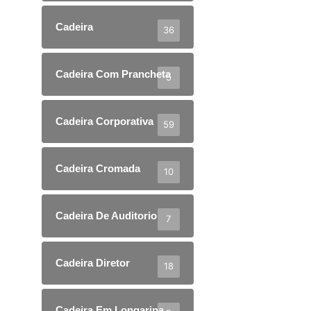
Cadeira
36
Cadeira Com Prancheta
5
Cadeira Corporativa
59
Cadeira Cromada
10
Cadeira De Auditorio
7
Cadeira Diretor
18
Cadeira Em Longarina