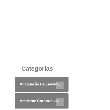
Cabine Acústica Corporativa: Silêncio
Estratégico para Resultados de Alto Nível
3 de julho de 2025
Categorias
Adequação De Layout
70
Ambiente Corporativo
215