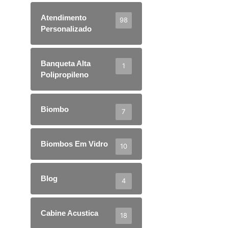
Atendimento
98
Personalizado
Banqueta Alta
1
Polipropileno
Biombo
7
Biombos Em Vidro
10
Blog
4
Cabine Acustica
18