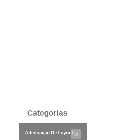
Cadeiras com Rodízios de Polipropileno:
Mobilidade, Eficiência e Custo-Benefício no
Ambiente Corporativo
24 de junho de 2025
Categorias
Adequação De Layout
72