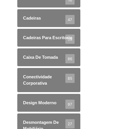
Cadeiras
47
Cadeiras Para Escritorio
59
Caixa De Tomada
86
Conectividade
85
Corporativa
Design Moderno
97
Desmontagem De
27
Mobiliário