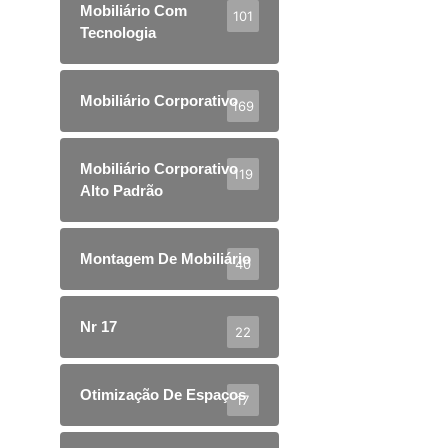
Mobiliário Com
101
Tecnologia
Mobiliário Corporativo
169
Mobiliário Corporativo
119
Alto Padrão
Montagem De Mobiliário
40
Nr 17
22
Otimização De Espaços
17