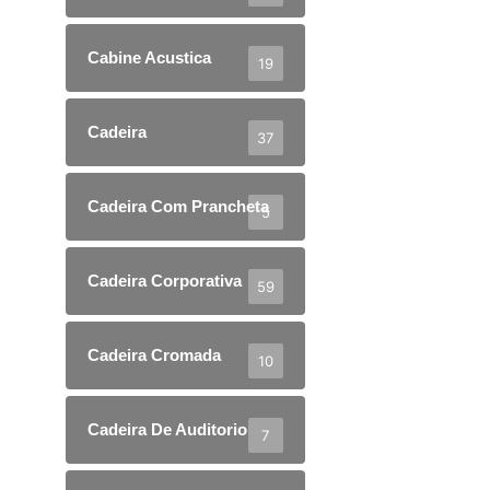
Cabine Acustica
19
Cadeira
37
Cadeira Com Prancheta
5
Cadeira Corporativa
59
Cadeira Cromada
10
Cadeira De Auditorio
7