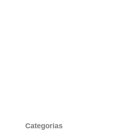
Como a Escolha Certa de uma Cadeira
Corporativa de Alto Padrão Pode Fazer a
Diferença no Dia a Dia de…
29 de julho de 2025
Categorias