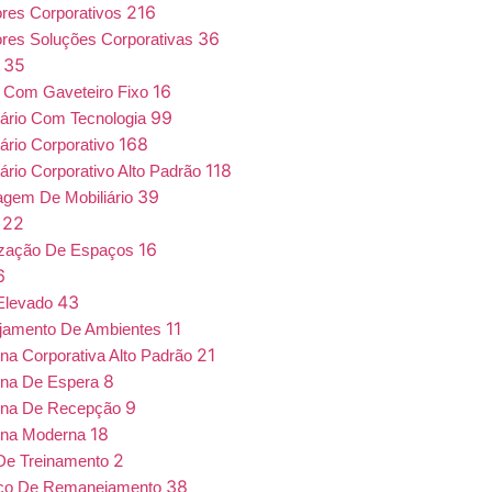
216
iores Corporativos
36
iores Soluções Corporativas
35
a
16
 Com Gaveteiro Fixo
99
iário Com Tecnologia
168
iário Corporativo
118
iário Corporativo Alto Padrão
39
gem De Mobiliário
22
7
16
ização De Espaços
6
43
Elevado
11
jamento De Ambientes
21
ona Corporativa Alto Padrão
8
ona De Espera
9
ona De Recepção
18
ona Moderna
2
De Treinamento
38
iço De Remanejamento