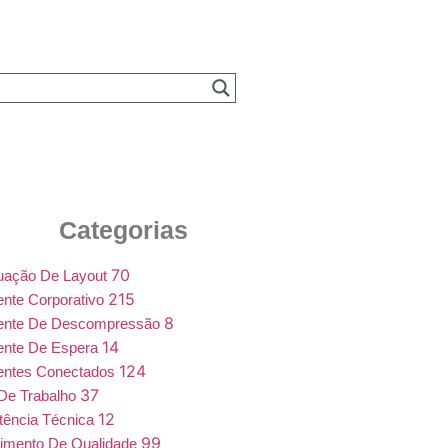
Categorias
70
uação De Layout
215
nte Corporativo
8
ente De Descompressão
14
ente De Espera
124
entes Conectados
37
De Trabalho
12
tência Técnica
99
imento De Qualidade