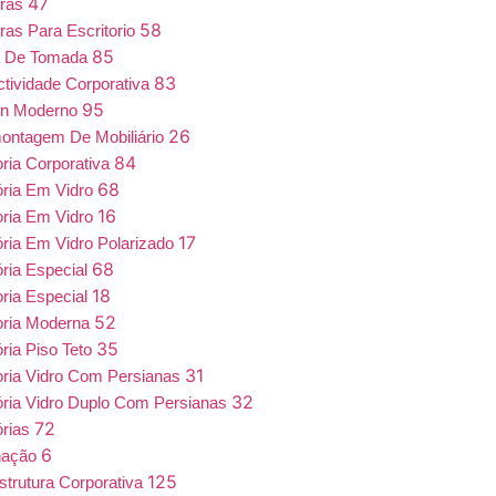
47
iras
58
ras Para Escritorio
85
a De Tomada
83
tividade Corporativa
95
gn Moderno
26
ntagem De Mobiliário
84
oria Corporativa
68
ória Em Vidro
16
oria Em Vidro
17
ória Em Vidro Polarizado
68
ória Especial
18
oria Especial
52
oria Moderna
35
ória Piso Teto
31
oria Vidro Com Persianas
32
ória Vidro Duplo Com Persianas
72
órias
6
nação
125
estrutura Corporativa