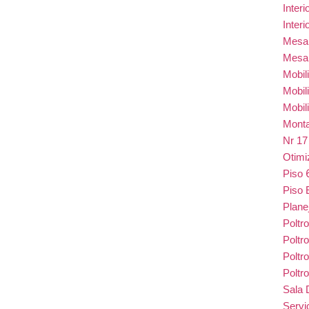
Inter
Inter
Mes
Mesa
Mobil
Mobil
Mobil
Monta
Nr 1
Otim
Piso
Piso 
Plane
Poltr
Poltr
Poltr
Poltr
Sala 
Serv