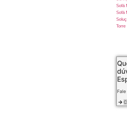
Sofá
Sofá 
Soluç
Torr
Que
dú
Esp
Fale
C