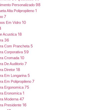
98
imento Personalizado
1
eta Alta Polipropileno
7
bo
10
bos Em Vidro
4
18
e Acustica
36
ira
5
ira Com Prancheta
59
ra Corporativa
10
ira Cromada
7
ra De Auditorio
18
ra Diretor
5
ra Em Longarina
7
ra Em Polipropileno
75
ira Ergonomica
1
ira Eronomica
47
ira Moderna
16
ra Presidente