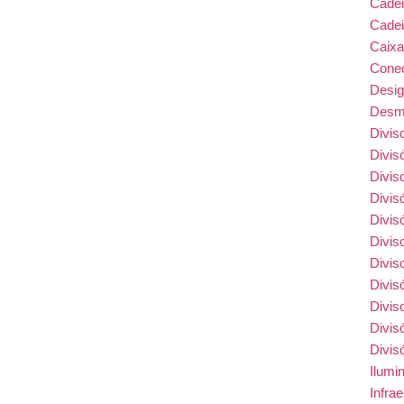
Cade
Cadei
Caix
Conec
Desi
Desmo
Divis
Divis
Divis
Divis
Divis
Divis
Divis
Divis
Divis
Divis
Divis
Ilumi
Infra