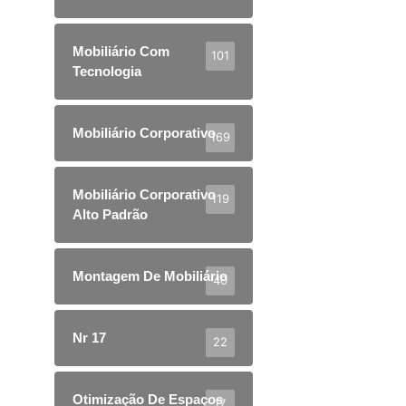
Mobiliário Com
101
Tecnologia
Mobiliário Corporativo
169
Mobiliário Corporativo
119
Alto Padrão
Montagem De Mobiliário
40
Nr 17
22
Otimização De Espaços
17