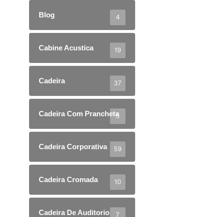
Blog
4
Cabine Acustica
19
Cadeira
37
Cadeira Com Prancheta
5
Cadeira Corporativa
59
Cadeira Cromada
10
Cadeira De Auditorio
7