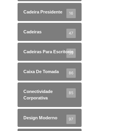
Cadeira Presidente
16
Cadeiras
47
Cadeiras Para Escritorio
59
Caixa De Tomada
86
Conectividade
85
Corporativa
Design Moderno
97