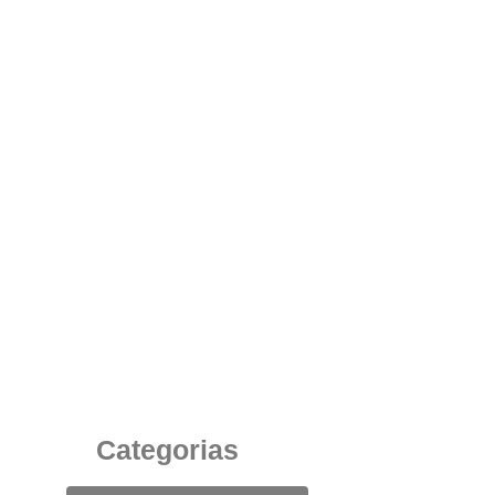
Cadeira Corporativa Giratória de Alto Padrão
na Recepção: Imagem, Conforto e Sofisticação
para o Ambiente Corporativo
8 de julho de 2025
Categorias