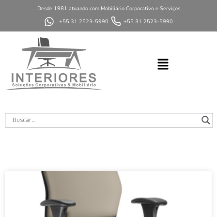
Desde 1981 atuando com Mobiliário Corporativo e Serviços
+55 31 2523-5990
+55 31 2523-5990