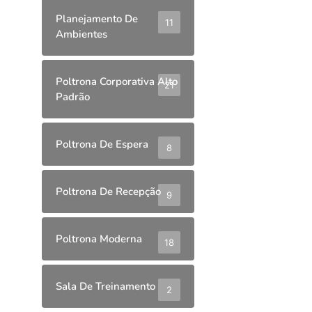
Planejamento De
11
Ambientes
Poltrona Corporativa Alto
21
Padrão
Poltrona De Espera
8
Poltrona De Recepção
9
Poltrona Moderna
18
Sala De Treinamento
2