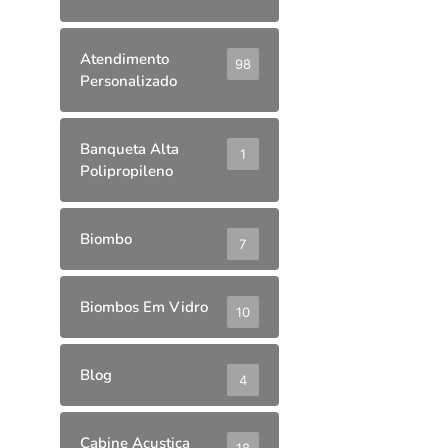
Atendimento
98
Personalizado
Banqueta Alta
1
Polipropileno
Biombo
7
Biombos Em Vidro
10
Blog
4
Cabine Acustica
18