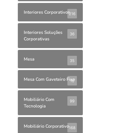
Interiores Corporativos
216
Interiores Soluções
36
Corporativas
Mesa
35
Mesa Com Gaveteiro Fixo
16
Mobiliário Com
99
Tecnologia
Mobiliário Corporativo
168