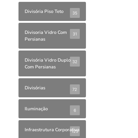
Divisória Piso Teto
35
Divisoria Vidro Com
31
Persianas
Divisória Vidro Duplo
32
Com Persianas
Divisórias
72
Iluminação
6
Infraestrutura Corporativa
125