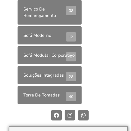
Serviço De
38
Remanejamento
Sofá Moderno
12
Sofá Modular Corporativo
9
Soluções Integradas
28
Torre De Tomadas
40