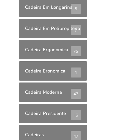
Cadeira Em Longarina
5
Cadeira Em Polipropileno
7
Cadeira Ergonomica
75
Cadeira Eronomica
1
Cadeira Moderna
47
Cadeira Presidente
16
Cadeiras
47