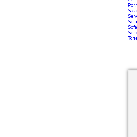
Polt
Sala
Ser
Sof
Sofá
Solu
Tor