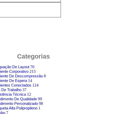
Categorias
quação De Layout
70
ente Corporativo
215
iente De Descompressão
8
iente De Espera
14
ientes Conectados
124
 De Trabalho
37
stência Técnica
12
dimento De Qualidade
99
dimento Personalizado
98
ueta Alta Polipropileno
1
mbo
7