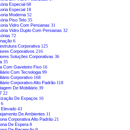
sória Especial
68
soria Especial
18
soria Moderna
52
sória Piso Teto
35
soria Vidro Com Persianas
31
sória Vidro Duplo Com Persianas
32
sórias
72
inação
6
aestrutura Corporativa
125
riores Corporativos
216
riores Soluções Corporativas
36
sa
35
a Com Gaveteiro Fixo
16
liário Com Tecnologia
99
liário Corporativo
168
liário Corporativo Alto Padrão
118
agem De Mobiliário
39
17
22
mização De Espaços
16
o
6
 Elevado
43
nejamento De Ambientes
11
rona Corporativa Alto Padrão
21
rona De Espera
8
trona De Recepção
9