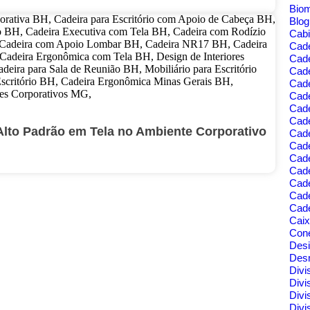
Bio
Blo
Cabi
Cad
Cad
Cade
Cad
Cade
Cade
Cade
Alto Padrão em Tela no Ambiente Corporativo
Cade
Cad
Cad
Cad
Cade
Cad
Cade
Cai
Cone
Des
Des
Divi
Divi
Divi
Divi