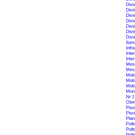
Divi
Divi
Divi
Divi
Divi
Divi
Divi
Ilum
Infr
Inte
Inte
Me
Mes
Mobi
Mobi
Mobi
Mont
Nr 
Oti
Pis
Piso
Pla
Polt
Polt
Pol