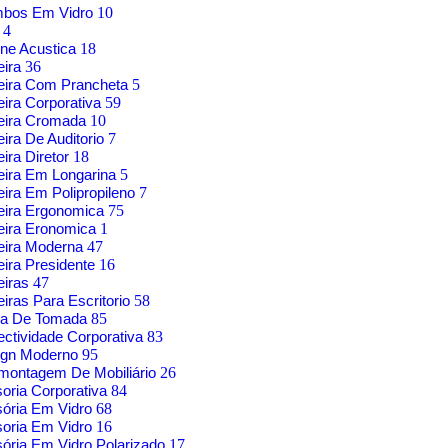
mbos Em Vidro
10
g
4
ne Acustica
18
eira
36
eira Com Prancheta
5
ira Corporativa
59
eira Cromada
10
ira De Auditorio
7
ira Diretor
18
ira Em Longarina
5
ira Em Polipropileno
7
eira Ergonomica
75
eira Eronomica
1
eira Moderna
47
ira Presidente
16
eiras
47
iras Para Escritorio
58
xa De Tomada
85
ctividade Corporativa
83
ign Moderno
95
montagem De Mobiliário
26
soria Corporativa
84
sória Em Vidro
68
soria Em Vidro
16
sória Em Vidro Polarizado
17