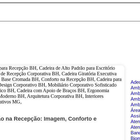
Ade
Ambi
Amb
Amb
Amb
Área
Assi
rão na Recepção: Imagem, Conforto e
Aten
Aten
Banq
Bio