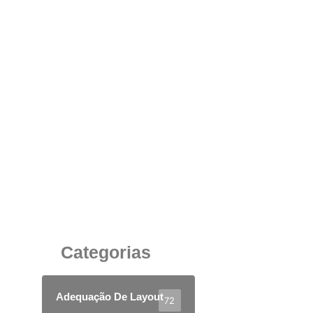
Mobiliário de Alto Padrão para Sala
Corporativa: Sofisticação, Funcionalidade e
Impacto Visual
18 de junho de 2025
Categorias
Adequação De Layout
72