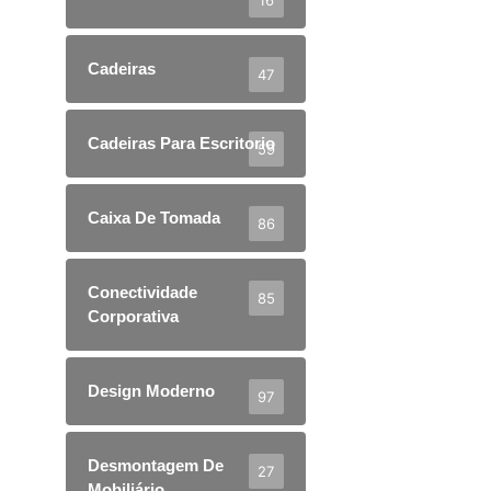
Cadeiras
47
Cadeiras Para Escritorio
59
Caixa De Tomada
86
Conectividade
85
Corporativa
Design Moderno
97
Desmontagem De
27
Mobiliário