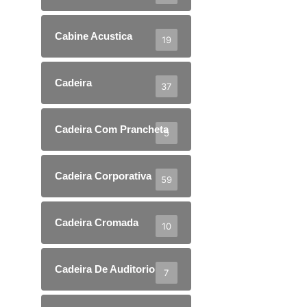
Cabine Acustica
19
Cadeira
37
Cadeira Com Prancheta
5
Cadeira Corporativa
59
Cadeira Cromada
10
Cadeira De Auditorio
7