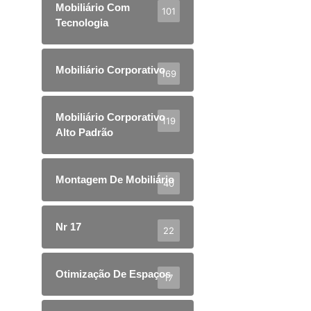
Mobiliário Com
101
Tecnologia
Mobiliário Corporativo
169
Mobiliário Corporativo
119
Alto Padrão
Montagem De Mobiliário
40
Nr 17
22
Otimização De Espaços
17