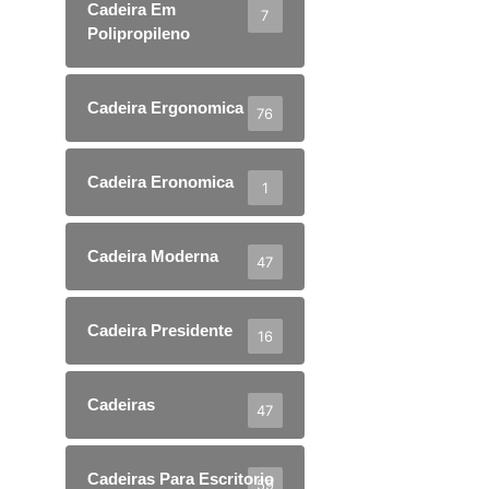
Cadeira Em
7
Polipropileno
Cadeira Ergonomica
76
Cadeira Eronomica
1
Cadeira Moderna
47
Cadeira Presidente
16
Cadeiras
47
Cadeiras Para Escritorio
59