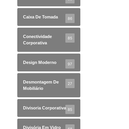
Caixa De Tomada
86
Conectividade
85
Corporativa
Design Moderno
97
Desmontagem De
27
Mobiliário
Divisoria Corporativa
85
Divisória Em Vidro
68