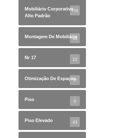
Mobiliário Corporativo
119
Alto Padrão
Montagem De Mobiliário
40
Nr 17
22
Otimização De Espaços
17
Piso
6
Piso Elevado
43