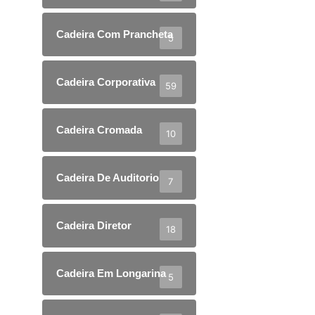
Cadeira Com Prancheta
5
Cadeira Corporativa
59
Cadeira Cromada
10
Cadeira De Auditorio
7
Cadeira Diretor
18
Cadeira Em Longarina
5