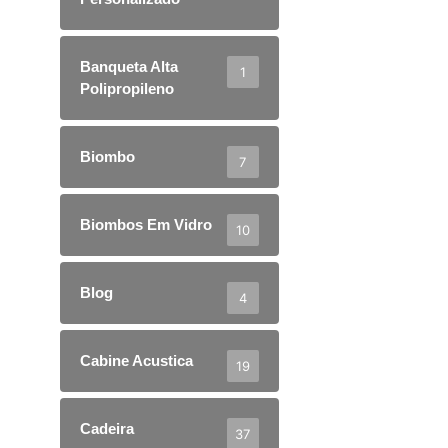
Banqueta Alta
1
Polipropileno
Biombo
7
Biombos Em Vidro
10
Blog
4
Cabine Acustica
19
Cadeira
37