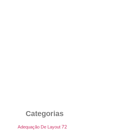
Cadeiras com Rodízios de Poliuretano: A
Escolha Inteligente para Ambientes
Corporativos de Alta Performance
24 de junho de 2025
Categorias
72
Adequação De Layout