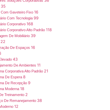
36
iores Soluções Corporativas
35
a
16
 Com Gaveteiro Fixo
99
iário Com Tecnologia
168
iário Corporativo
118
iário Corporativo Alto Padrão
39
gem De Mobiliário
22
7
16
ização De Espaços
6
43
Elevado
11
jamento De Ambientes
21
ona Corporativa Alto Padrão
8
ona De Espera
9
ona De Recepção
18
ona Moderna
2
De Treinamento
38
iço De Remanejamento
12
 Moderno