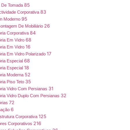
85
a De Tomada
83
tividade Corporativa
95
gn Moderno
26
ntagem De Mobiliário
84
oria Corporativa
68
ória Em Vidro
16
oria Em Vidro
17
ória Em Vidro Polarizado
68
ória Especial
18
oria Especial
52
oria Moderna
35
ória Piso Teto
31
oria Vidro Com Persianas
32
ória Vidro Duplo Com Persianas
72
órias
6
nação
125
estrutura Corporativa
216
iores Corporativos