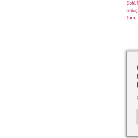
Sofá 
Soluç
Torr