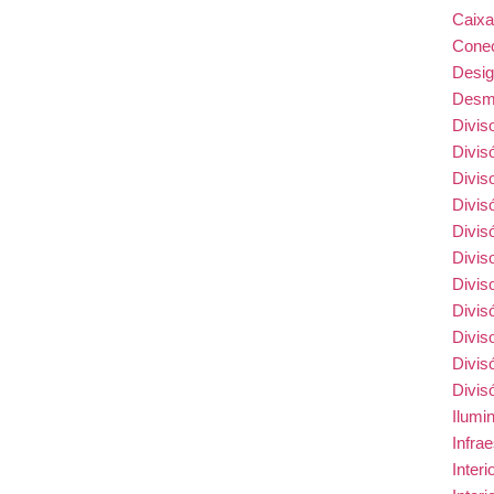
Caix
Conec
Desi
Desmo
Divis
Divis
Divis
Divis
Divis
Divis
Divis
Divis
Divis
Divis
Divis
Ilumi
Infra
Inter