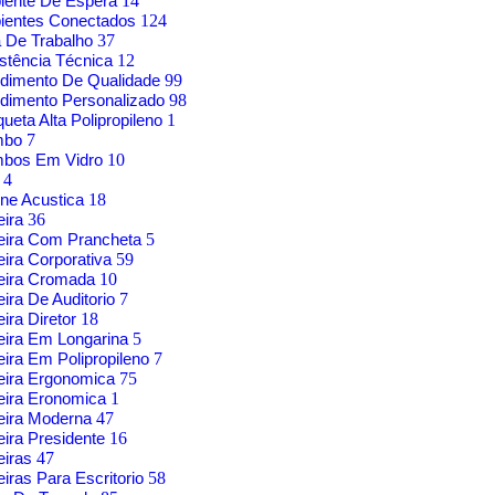
iente De Espera
14
ientes Conectados
124
 De Trabalho
37
stência Técnica
12
dimento De Qualidade
99
dimento Personalizado
98
ueta Alta Polipropileno
1
mbo
7
mbos Em Vidro
10
g
4
ne Acustica
18
eira
36
eira Com Prancheta
5
ira Corporativa
59
eira Cromada
10
ira De Auditorio
7
ira Diretor
18
ira Em Longarina
5
ira Em Polipropileno
7
eira Ergonomica
75
eira Eronomica
1
eira Moderna
47
ira Presidente
16
eiras
47
iras Para Escritorio
58