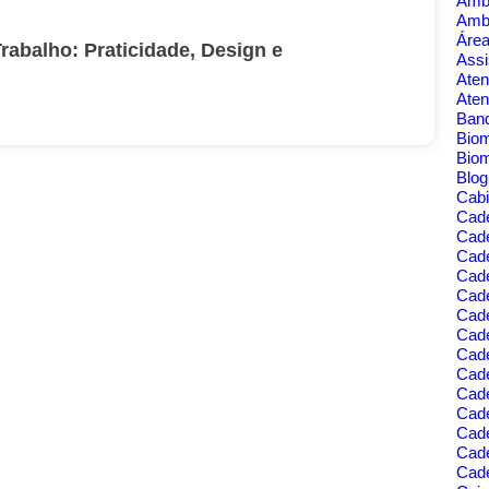
Amb
Amb
Área
rabalho: Praticidade, Design e
Assi
Aten
Aten
Banq
Bio
Bio
Blo
Cabi
Cad
Cad
Cade
Cad
Cade
Cade
Cade
Cade
Cad
Cad
Cad
Cade
Cad
Cade