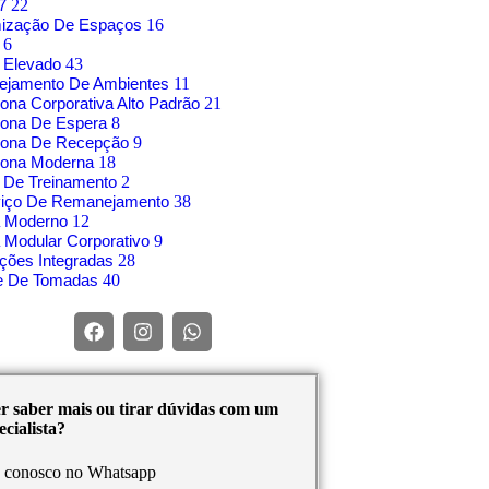
17
22
mização De Espaços
16
o
6
 Elevado
43
nejamento De Ambientes
11
rona Corporativa Alto Padrão
21
rona De Espera
8
trona De Recepção
9
rona Moderna
18
 De Treinamento
2
viço De Remanejamento
38
á Moderno
12
 Modular Corporativo
9
ções Integradas
28
re De Tomadas
40
r saber mais ou tirar dúvidas com um
cialista?
e conosco no Whatsapp