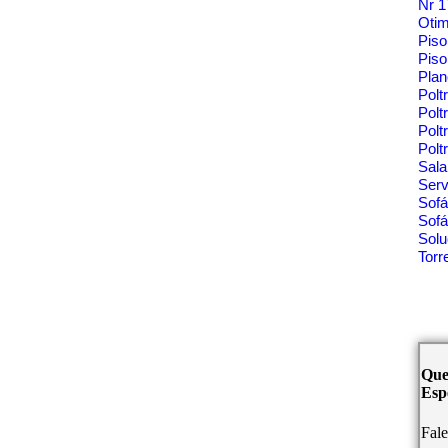
Nr 
Oti
Pis
Piso
Pla
Polt
Polt
Pol
Polt
Sala
Ser
Sof
Sofá
Solu
Tor
Que
Espe
Fal