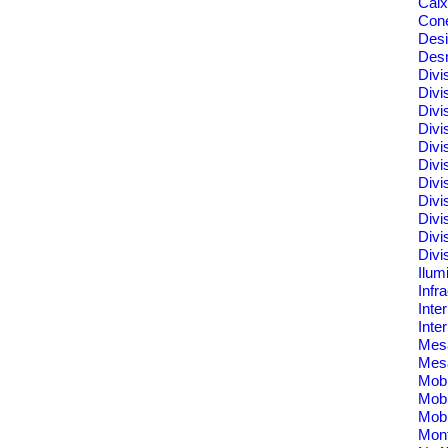
Cai
Cone
Des
Des
Divi
Divi
Divi
Divi
Divi
Divi
Divi
Divi
Divi
Divi
Divi
Ilum
Infr
Inte
Inte
Me
Mes
Mobi
Mobi
Mobi
Mont