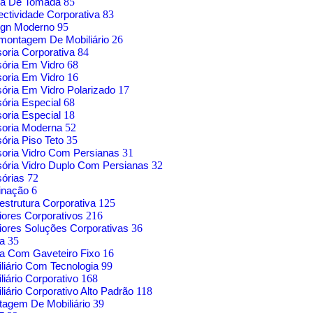
xa De Tomada
85
ctividade Corporativa
83
ign Moderno
95
montagem De Mobiliário
26
soria Corporativa
84
sória Em Vidro
68
soria Em Vidro
16
sória Em Vidro Polarizado
17
sória Especial
68
soria Especial
18
soria Moderna
52
sória Piso Teto
35
soria Vidro Com Persianas
31
sória Vidro Duplo Com Persianas
32
sórias
72
inação
6
aestrutura Corporativa
125
riores Corporativos
216
riores Soluções Corporativas
36
sa
35
a Com Gaveteiro Fixo
16
liário Com Tecnologia
99
liário Corporativo
168
liário Corporativo Alto Padrão
118
agem De Mobiliário
39