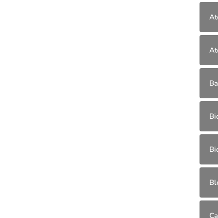
At
At
Ba
Bi
Bi
Bl
Ca