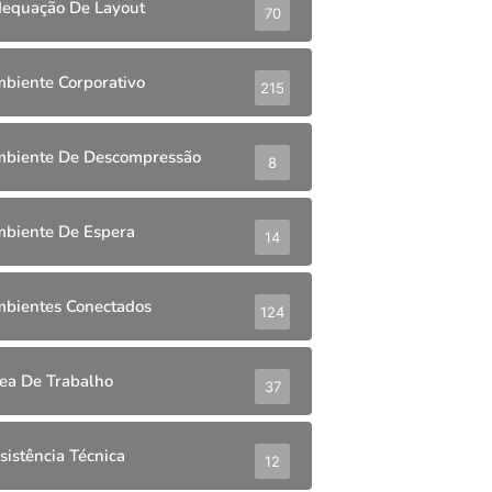
equação De Layout
70
biente Corporativo
215
biente De Descompressão
8
biente De Espera
14
bientes Conectados
124
ea De Trabalho
37
sistência Técnica
12