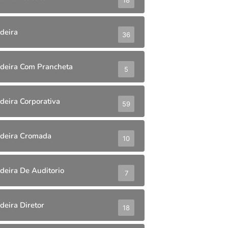
deira
36
deira Com Prancheta
5
deira Corporativa
59
deira Cromada
10
deira De Auditorio
7
deira Diretor
18