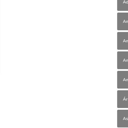
Ad
Am
Am
Am
Am
Ár
As