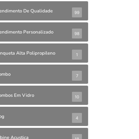
endimento De Qualidade
99
endimento Personalizado
98
nqueta Alta Polipropileno
1
ombo
7
ombos Em Vidro
10
og
4
bine Acustica
18