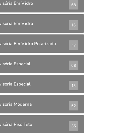
visória Em Vidro
68
visoria Em Vidro
16
visória Em Vidro Polarizado
17
visória Especial
68
visoria Especial
18
visoria Moderna
52
visória Piso Teto
35