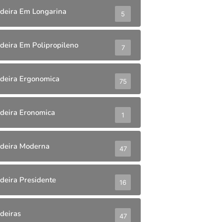
deira Em Longarina
5
deira Em Polipropileno
7
deira Ergonomica
75
deira Eronomica
1
deira Moderna
47
deira Presidente
16
deiras
47