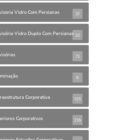
visoria Vidro Com Persianas
31
visória Vidro Duplo Com Persianas
32
visórias
72
uminação
6
fraestrutura Corporativa
125
teriores Corporativos
216
teriores Soluções Corporativas