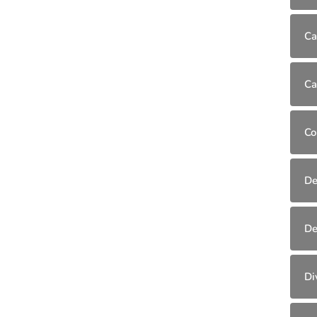
Ca
Ca
Co
De
De
Di