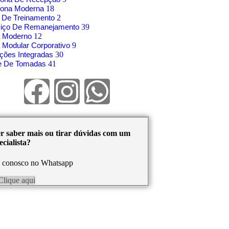
rona Moderna
18
 De Treinamento
2
viço De Remanejamento
39
á Moderno
12
 Modular Corporativo
9
ções Integradas
30
re De Tomadas
41
r saber mais ou tirar dúvidas com um
cialista?
e conosco no Whatsapp
Clique aqui