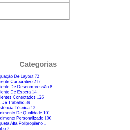
Categorias
quação De Layout
72
ente Corporativo
217
iente De Descompressão
8
iente De Espera
14
ientes Conectados
126
 De Trabalho
39
stência Técnica
12
dimento De Qualidade
101
dimento Personalizado
100
ueta Alta Polipropileno
1
mbo
7