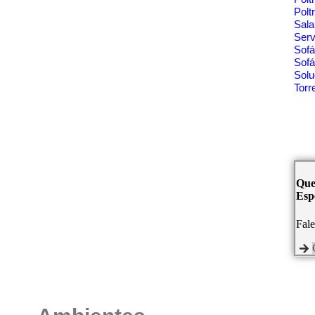
Polt
Sala
Ser
Sof
Sofá
Solu
Tor
Que
Espe
Fal