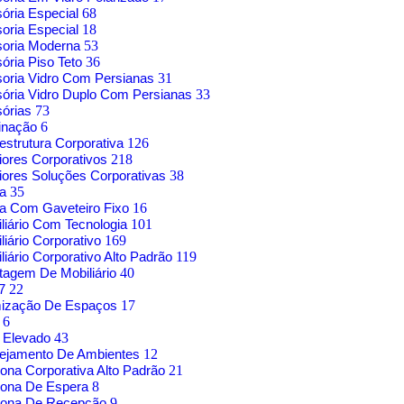
sória Especial
68
soria Especial
18
soria Moderna
53
sória Piso Teto
36
soria Vidro Com Persianas
31
sória Vidro Duplo Com Persianas
33
sórias
73
inação
6
aestrutura Corporativa
126
riores Corporativos
218
riores Soluções Corporativas
38
sa
35
a Com Gaveteiro Fixo
16
liário Com Tecnologia
101
liário Corporativo
169
liário Corporativo Alto Padrão
119
agem De Mobiliário
40
17
22
mização De Espaços
17
o
6
 Elevado
43
nejamento De Ambientes
12
rona Corporativa Alto Padrão
21
rona De Espera
8
trona De Recepção
9