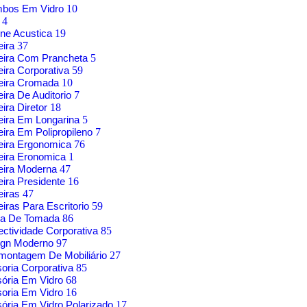
mbos Em Vidro
10
g
4
ne Acustica
19
eira
37
eira Com Prancheta
5
ira Corporativa
59
eira Cromada
10
ira De Auditorio
7
ira Diretor
18
ira Em Longarina
5
ira Em Polipropileno
7
eira Ergonomica
76
eira Eronomica
1
eira Moderna
47
ira Presidente
16
eiras
47
iras Para Escritorio
59
xa De Tomada
86
ctividade Corporativa
85
ign Moderno
97
montagem De Mobiliário
27
soria Corporativa
85
sória Em Vidro
68
soria Em Vidro
16
sória Em Vidro Polarizado
17