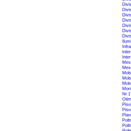
Divi
Divi
Divi
Divi
Divi
Divi
Divi
Ilum
Infr
Inte
Inte
Me
Mes
Mobi
Mobi
Mobi
Mont
Nr 
Oti
Pis
Piso
Pla
Polt
Polt
Pol