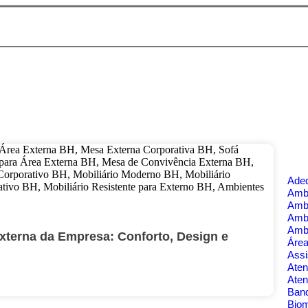
Ade
Ambi
Amb
Amb
Amb
Externa da Empresa: Conforto, Design e
Área
Assi
Aten
Aten
Banq
Bio