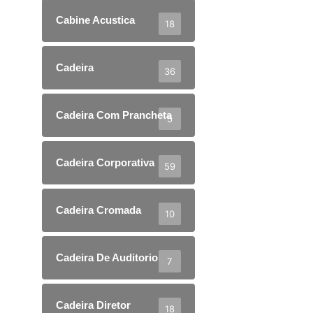
Cabine Acustica
18
Cadeira
36
Cadeira Com Prancheta
5
Cadeira Corporativa
59
Cadeira Cromada
10
Cadeira De Auditorio
7
Cadeira Diretor
18