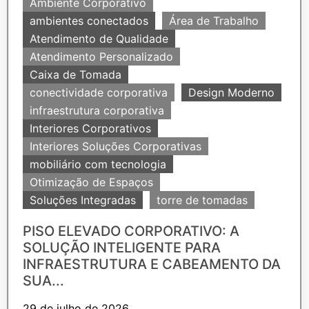
Ambiente Corporativo
ambientes conectados
Área de Trabalho
Atendimento de Qualidade
Atendimento Personalizado
Caixa de Tomada
conectividade corporativa
Design Moderno
infraestrutura corporativa
Interiores Corporativos
Interiores Soluções Corporativas
mobiliário com tecnologia
Otimização de Espaços
Soluções Integradas
torre de tomadas
PISO ELEVADO CORPORATIVO: A
SOLUÇÃO INTELIGENTE PARA
INFRAESTRUTURA E CABEAMENTO DA
SUA...
29 de julho de 2026