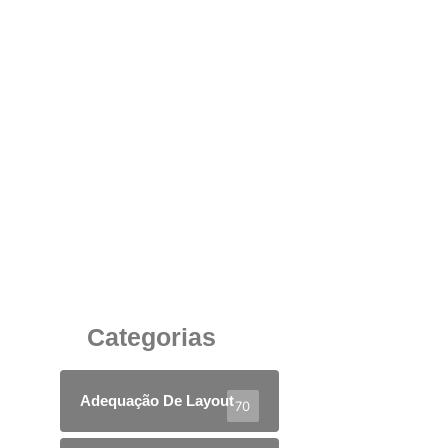
Cadeira Ergonômica Giratória em Tela com
Apoio de Cabeça: Conforto, Saúde e
Produtividade no Escritório
17 de junho de 2025
Categorias
Adequação De Layout
70