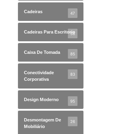
Cadeiras
47
Cadeiras Para Escritorio
58
Caixa De Tomada
85
Conectividade
83
Corporativa
Design Moderno
95
Desmontagem De
26
Mobiliário