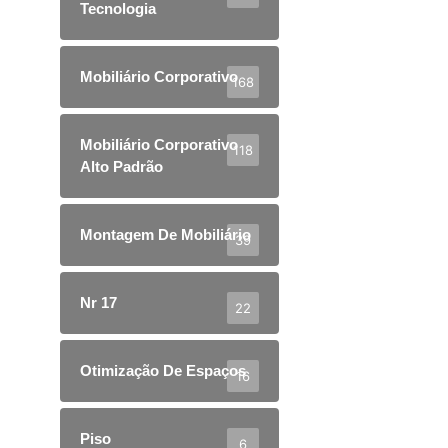
Tecnologia
Mobiliário Corporativo
168
Mobiliário Corporativo
118
Alto Padrão
Montagem De Mobiliário
39
Nr 17
22
Otimização De Espaços
16
Piso
6