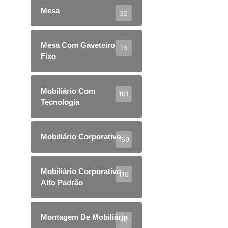
Mesa
35
Mesa Com Gaveteiro
16
Fixo
Mobiliário Com
101
Tecnologia
Mobiliário Corporativo
169
Mobiliário Corporativo
119
Alto Padrão
Montagem De Mobiliário
40