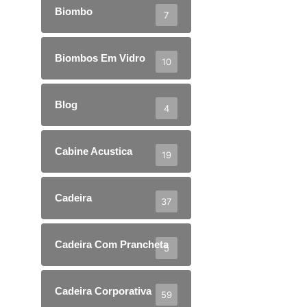
Biombo
7
Biombos Em Vidro
10
Blog
4
Cabine Acustica
19
Cadeira
37
Cadeira Com Prancheta
5
Cadeira Corporativa
59