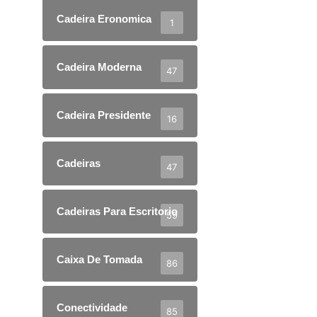
Cadeira Eronomica
1
Cadeira Moderna
47
Cadeira Presidente
16
Cadeiras
47
Cadeiras Para Escritorio
59
Caixa De Tomada
86
Conectividade
85