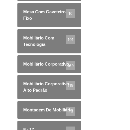
Mesa Com Gaveteiro
16
Fixo
Mobiliário Com
101
Tecnologia
Mobiliário Corporativo
169
Mobiliário Corporativo
119
Alto Padrão
Montagem De Mobiliário
40
Nr 17