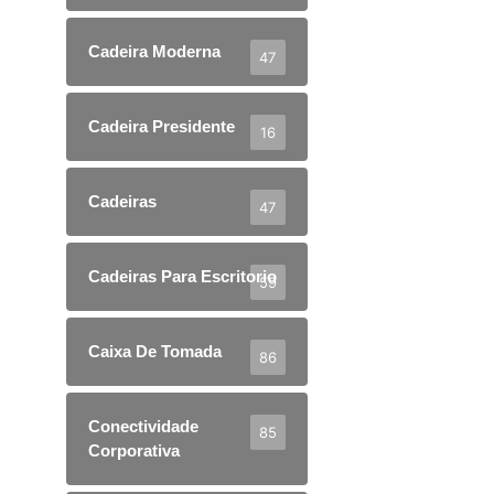
Cadeira Moderna
47
Cadeira Presidente
16
Cadeiras
47
Cadeiras Para Escritorio
59
Caixa De Tomada
86
Conectividade
85
Corporativa