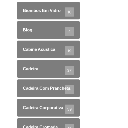
Biombos Em Vidro
10
Blog
4
Cabine Acustica
19
Cadeira
37
Cadeira Com Prancheta
5
Cadeira Corporativa
59
Cadeira Cromada