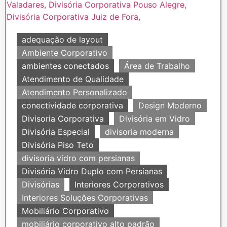
adequação de layout
Ambiente Corporativo
ambientes conectados
Área de Trabalho
Atendimento de Qualidade
Atendimento Personalizado
conectividade corporativa
Design Moderno
Divisoria Corporativa
Divisória em Vidro
Divisória Especial
divisoria moderna
Divisória Piso Teto
divisoria vidro com persianas
Divisória Vidro Duplo com Persianas
Divisórias
Interiores Corporativos
Interiores Soluções Corporativas
Mobiliário Corporativo
mobiliário corporativo alto padrão