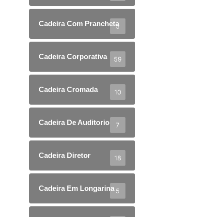
Cadeira Com Prancheta
5
Cadeira Corporativa
59
Cadeira Cromada
10
Cadeira De Auditorio
7
Cadeira Diretor
18
Cadeira Em Longarina
5