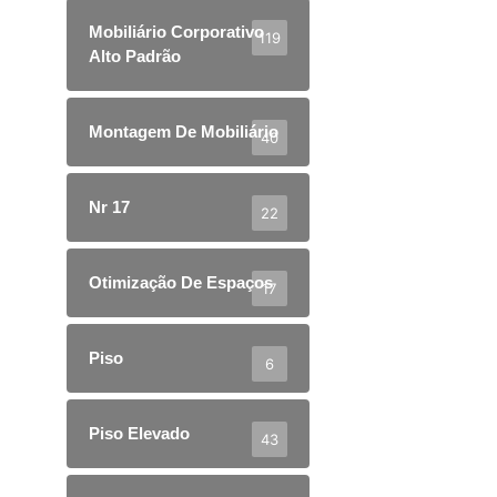
Mobiliário Corporativo
119
Alto Padrão
Montagem De Mobiliário
40
Nr 17
22
Otimização De Espaços
17
Piso
6
Piso Elevado
43