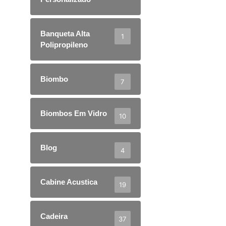
Banqueta Alta
1
Polipropileno
Biombo
7
Biombos Em Vidro
10
Blog
4
Cabine Acustica
19
Cadeira
37