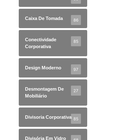
Caixa De Tomada
86
Conectividade
85
Corporativa
Design Moderno
97
Desmontagem De
27
Mobiliário
Divisoria Corporativa
85
Divisória Em Vidro
68