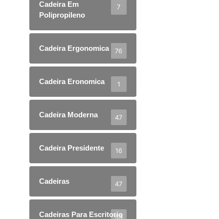
Cadeira Em
7
Polipropileno
Cadeira Ergonomica
76
Cadeira Eronomica
1
Cadeira Moderna
47
Cadeira Presidente
16
Cadeiras
47
Cadeiras Para Escritorio
59