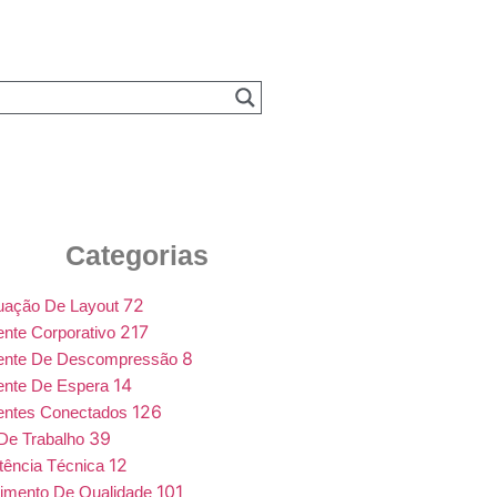
Categorias
72
uação De Layout
217
nte Corporativo
8
ente De Descompressão
14
ente De Espera
126
entes Conectados
39
De Trabalho
12
tência Técnica
101
imento De Qualidade