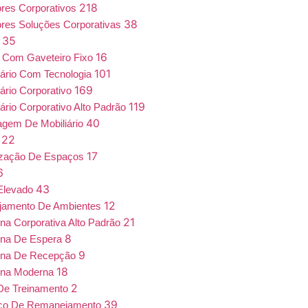
218
iores Corporativos
38
iores Soluções Corporativas
35
a
16
 Com Gaveteiro Fixo
101
iário Com Tecnologia
169
iário Corporativo
119
iário Corporativo Alto Padrão
40
gem De Mobiliário
22
7
17
ização De Espaços
6
43
Elevado
12
jamento De Ambientes
21
ona Corporativa Alto Padrão
8
ona De Espera
9
ona De Recepção
18
ona Moderna
2
De Treinamento
39
iço De Remanejamento