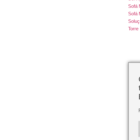
Sofá
Sofá 
Soluç
Torr