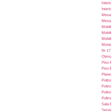
Inter
Inter
Mes
Mesa
Mobil
Mobil
Mobil
Monta
Nr 1
Otim
Piso
Piso 
Plane
Poltr
Poltr
Poltr
Poltr
Sala 
Serv