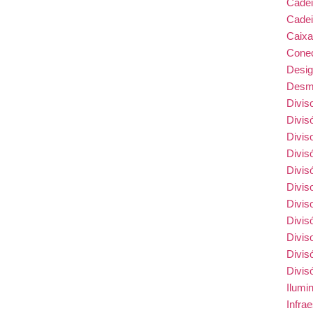
Cade
Cadei
Caix
Conec
Desi
Desmo
Divis
Divis
Divis
Divis
Divis
Divis
Divis
Divis
Divis
Divis
Divis
Ilumi
Infra