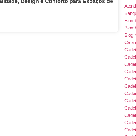
alidade, Design e Conforto para Espaços de
Atend
Banqu
Biom
Biom
Blog
Cabin
Cade
Cade
Cadei
Cade
Cadei
Cadei
Cadei
Cadei
Cade
Cade
Cade
Cadei