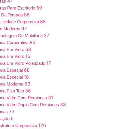
47
iras
59
ras Para Escritorio
86
a De Tomada
85
tividade Corporativa
97
gn Moderno
27
ntagem De Mobiliário
85
oria Corporativa
68
ória Em Vidro
16
oria Em Vidro
17
ória Em Vidro Polarizado
68
ória Especial
18
oria Especial
53
oria Moderna
36
ória Piso Teto
31
oria Vidro Com Persianas
33
ória Vidro Duplo Com Persianas
73
órias
6
nação
126
estrutura Corporativa