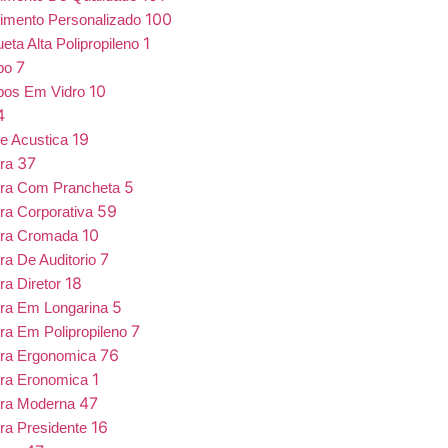
100
imento Personalizado
1
eta Alta Polipropileno
7
bo
10
bos Em Vidro
4
19
e Acustica
37
ira
5
ira Com Prancheta
59
ra Corporativa
10
ira Cromada
7
ra De Auditorio
18
ra Diretor
5
ra Em Longarina
7
ra Em Polipropileno
76
ira Ergonomica
1
ira Eronomica
47
ira Moderna
16
ra Presidente