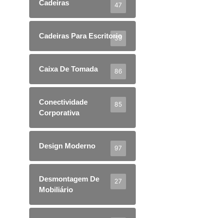
Cadeiras
47
Cadeiras Para Escritorio
59
Caixa De Tomada
86
Conectividade
85
Corporativa
Design Moderno
97
Desmontagem De
27
Mobiliário