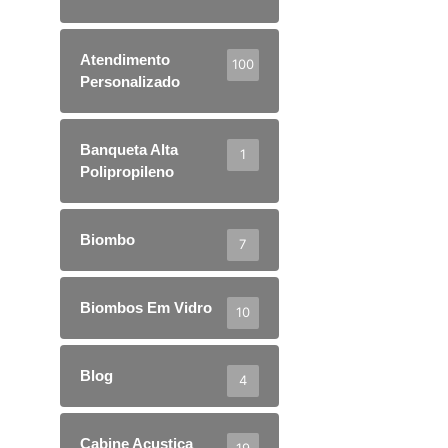
Atendimento
100
Personalizado
Banqueta Alta
1
Polipropileno
Biombo
7
Biombos Em Vidro
10
Blog
4
Cabine Acustica