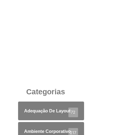
Caixa de Tomadas Corporativa:
Funcionalidade, Organização e Tecnologia para
Ambientes de Trabalho Modernos
13 de agosto de 2025
Categorias
Adequação De Layout
72
Ambiente Corporativo
217