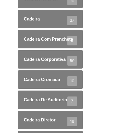
19
Cadeira
37
Cadeira Com Prancheta
5
Cadeira Corporativa
59
Cadeira Cromada
10
Cadeira De Auditorio
7
Cadeira Diretor
18