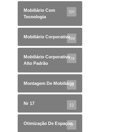
Mobiliário Com
101
Tecnologia
Mobiliário Corporativo
169
Mobiliário Corporativo
119
Alto Padrão
Montagem De Mobiliário
40
Nr 17
22
Otimização De Espaços
17