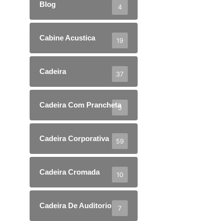
Blog
4
Cabine Acustica
19
Cadeira
37
Cadeira Com Prancheta
5
Cadeira Corporativa
59
Cadeira Cromada
10
Cadeira De Auditorio
7