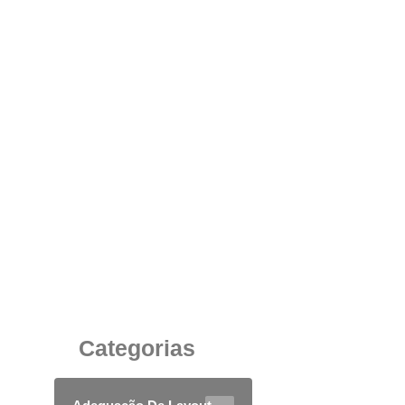
Caixa de Tomadas Corporativa:
Funcionalidade, Organização e Tecnologia para
Ambientes de Trabalho Modernos
13 de agosto de 2025
Categorias