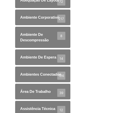
Adequação De Layout
72
Ambiente Corporativo
217
Ambiente De
8
Descompressão
Ambiente De Espera
14
Ambientes Conectados
126
Área De Trabalho
39
Assistência Técnica
12