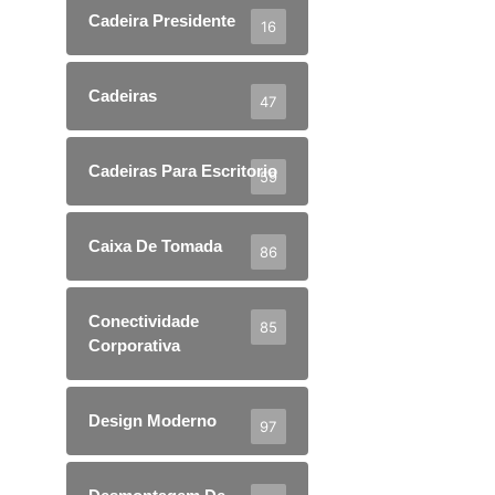
Cadeira Presidente
16
Cadeiras
47
Cadeiras Para Escritorio
59
Caixa De Tomada
86
Conectividade
85
Corporativa
Design Moderno
97